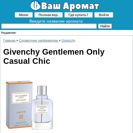
Меню
Полная вер.
Где купить?
Войти
Введите название аромата:
Недавние:
Главная
»
Справочник парфюмерии
»
Givenchy
Givenchy Gentlemen Only
Casual Chic