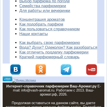
Выбор парфюма по погоде
Семейства парфюмерии
Для работы или вечеринки
Концентрация ароматов
Как подобрать парфюм
Как пользоваться справочником
Наши контакты
Как выбрать свою парфюмерию
Вода? Духи? Одеколон? Как разобраться
Как отличить подделку парфюмерии
Краткий парфюмерный словарь
Интернет-справочник парфюмерии Ваш-Аромат.ру
E-
mail: info@vash-aromat.ru. Работаем с 2013. Ваш-
аромат.рф, 2026.
Продолжая оставаться на данном сайте, вы даете
разрешение на использование файлов cookie. Подробнее