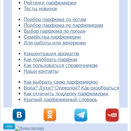
Рейтинги парфюмерии
Тесты новинок
Подбор парфюма по нотам
Подбор парфюма по парфюмерам
Выбор парфюма по погоде
Семейства парфюмерии
Для работы или вечеринки
Концентрация ароматов
Как подобрать парфюм
Как пользоваться справочником
Наши контакты
Как выбрать свою парфюмерию
Вода? Духи? Одеколон? Как разобраться
Как отличить подделку парфюмерии
Краткий парфюмерный словарь