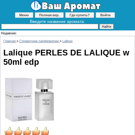
Меню
Полная вер.
Где купить?
Войти
Введите название аромата:
Недавние:
Главная
»
Справочник парфюмерии
»
Lalique
Lalique PERLES DE LALIQUE w
50ml edp