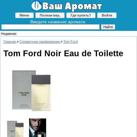
Меню
Полная вер.
Где купить?
Войти
Введите название аромата:
Недавние:
Главная
»
Справочник парфюмерии
»
Tom Ford
Tom Ford Noir Eau de Toilette