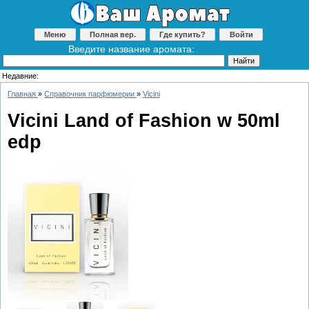
Меню
Полная вер.
Где купить?
Войти
Введите название аромата:
Недавние:
Главная
»
Справочник парфюмерии
»
Vicini
Vicini Land of Fashion w 50ml
edp