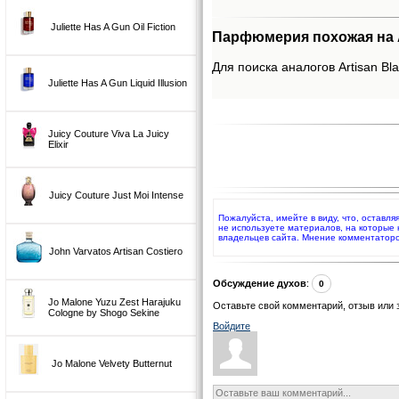
Juliette Has A Gun Oil Fiction
Парфюмерия похожая на Ar
Для поиска аналогов Artisan Bla
Juliette Has A Gun Liquid Illusion
Juicy Couture Viva La Juicy
Elixir
Juicy Couture Just Moi Intense
Пожалуйста, имейте в виду, что, оставля
не используете материалов, на которые
владельцев сайта. Мнение комментаторо
John Varvatos Artisan Costiero
Обсуждение духов
:
0
Jo Malone Yuzu Zest Harajuku
Оставьте свой комментарий, отзыв или 
Cologne by Shogo Sekine
Войдите
Jo Malone Velvety Butternut