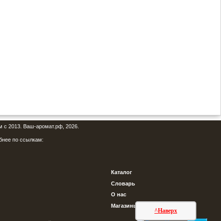
м с 2013. Ваш-аромат.рф, 2026.
бнее по ссылкам:
Каталог
Словарь
О нас
Магазины
^Наверх