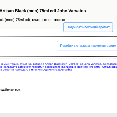
tisan Black (men) 75ml edt John Varvatos
ck (men) 75ml edt, кликните по кнопке:
Подобрать похожий аромат
Перейти к отзывам и комментариям
я комментарий, отзыв или вопрос о Artisan Black (men) 75ml edt от John Varvatos, вы под
 не обладаете авторским правом, и разрешаете публикацию написанного вами. Опубликов
в может не совпадать с мнением Администрации сайта.
задайте вопрос: