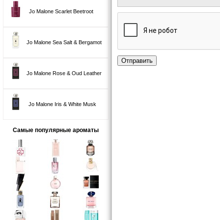
Jo Malone Scarlet Beetroot
Jo Malone Sea Salt & Bergamot
Отправить
Jo Malone Rose & Oud Leather
Jo Malone Iris & White Musk
Самые популярные ароматы