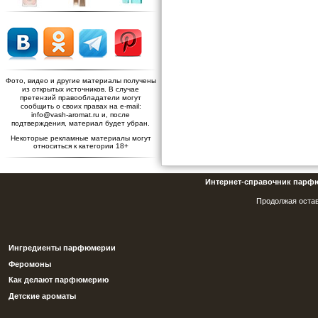
Фото, видео и другие материалы получены
из открытых источников. В случае
претензий правообладатели могут
сообщить о своих правах на e-mail:
info@vash-aromat.ru и, после
подтверждения, материал будет убран.
Некоторые рекламные материалы могут
относиться к категории 18+
Интернет-справочник парф
Продолжая остав
Ингредиенты парфюмерии
Феромоны
Как делают парфюмерию
Детские ароматы