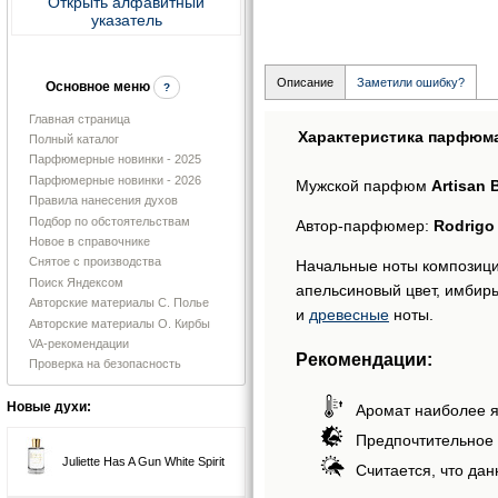
Открыть алфавитный
указатель
Описание
Заметили ошибку?
Основное меню
?
Главная страница
Характеристика парфюм
Полный каталог
Парфюмерные новинки - 2025
Парфюмерные новинки - 2026
Мужской парфюм
Artisan 
Правила нанесения духов
Подбор по обстоятельствам
Автор-парфюмер:
Rodrigo
Новое в справочнике
Снятое с производства
Начальные ноты композиции
Поиск Яндексом
апельсиновый цвет, имбирь,
Авторские материалы С. Полье
и
древесные
ноты.
Авторские материалы О. Кирбы
VA-рекомендации
Рекомендации:
Проверка на безопасность
Новые духи:
Аромат наиболее я
Предпочтительное 
Juliette Has A Gun White Spirit
Считается, что дан