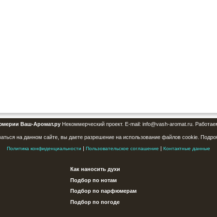
юмерии Ваш-Аромат.ру
Некоммерческий проект. E-mail: info@vash-aromat.ru. Работае
аться на данном сайте, вы даете разрешение на использование файлов cookie. Подро
|
|
Политика конфиденциальности
Пользовательское соглашение
Контактные данные
Как наносить духи
Подбор по нотам
Подбор по парфюмерам
Подбор по погоде