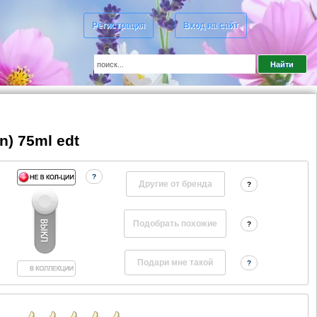
Регистрация
Вход на сайт
n) 75ml edt
?
Другие от бренда
?
?
?