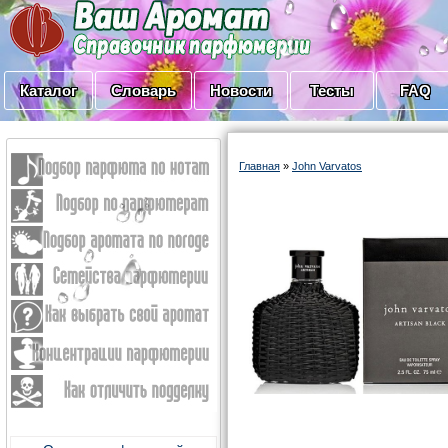
Каталог
Словарь
Новости
Тесты
FAQ
Главная
»
John Varvatos