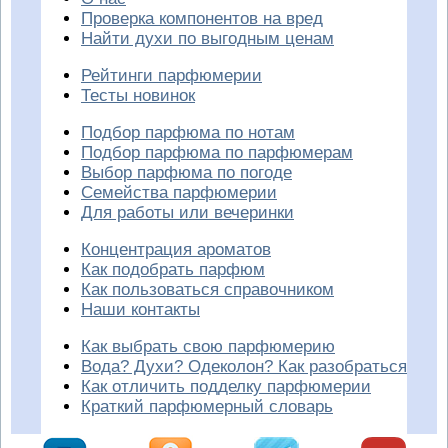
Проверка компонентов на вред
Найти духи по выгодным ценам
Рейтинги парфюмерии
Тесты новинок
Подбор парфюма по нотам
Подбор парфюма по парфюмерам
Выбор парфюма по погоде
Семейства парфюмерии
Для работы или вечеринки
Концентрация ароматов
Как подобрать парфюм
Как пользоваться справочником
Наши контакты
Как выбрать свою парфюмерию
Вода? Духи? Одеколон? Как разобраться
Как отличить подделку парфюмерии
Краткий парфюмерный словарь