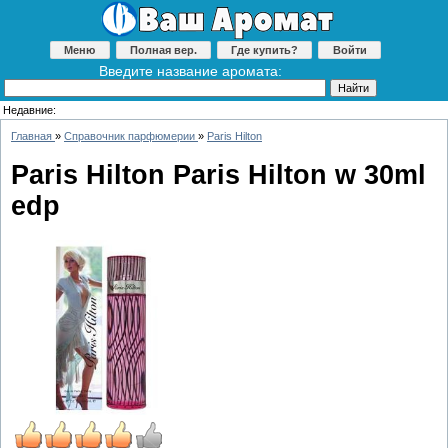
Меню
Полная вер.
Где купить?
Войти
Введите название аромата:
Недавние:
Главная
»
Справочник парфюмерии
»
Paris Hilton
Paris Hilton Paris Hilton w 30ml
edp