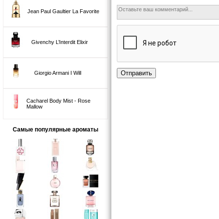
Jean Paul Gaultier La Favorite
Givenchy L’Interdit Elixir
Отправить
Giorgio Armani I Will
Cacharel Body Mist - Rose
Mallow
Самые популярные ароматы