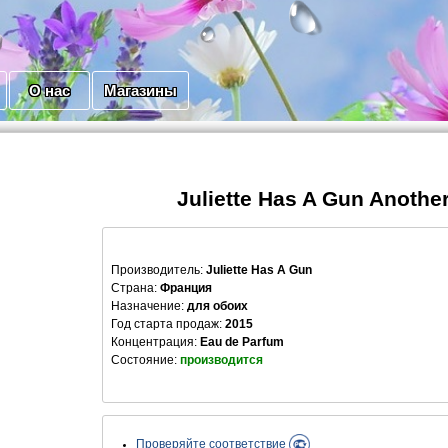
О нас
Магазины
Juliette Has A Gun Anothe
Производитель
:
Juliette Has A Gun
Страна:
Франция
Назначение:
для обоих
Год старта продаж:
2015
Концентрация:
Eau de Parfum
Состояние:
производится
Проверяйте соответствие