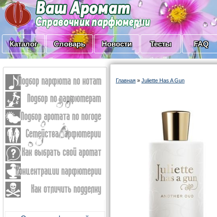
Каталог
Словарь
Новости
Тесты
FAQ
Главная
»
Juliette Has A Gun