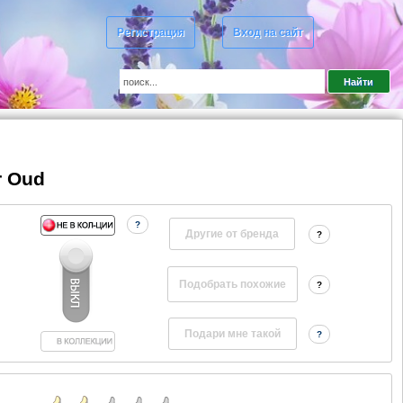
Регистрация
Вход на сайт
r Oud
?
Другие от бренда
?
?
?