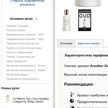
Открыть алфавитный
указатель
Основное меню
?
Главная страница
Полный каталог
Парфюмерные новинки - 2025
Парфюмерные новинки - 2026
Правила нанесения духов
Описание
Заметили ошибку?
Подбор по обстоятельствам
Новое в справочнике
Характеристика парфюм
Снятое с производства
Поиск Яндексом
Унисекс аромат
Another Ou
Авторские материалы С. Полье
Авторские материалы О. Кирбы
Верхние нотки композиции
VA-рекомендации
Проверка на безопасность
Рекомендации:
Новые духи:
Аромат наиболее я
Jo Malone Yuzu Zest Harajuku
Предпочтительное 
Cologne by Shogo Sekine