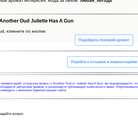
ный аромат интересен, когда за окном:
любая_погода
other Oud Juliette Has A Gun
d, кликните по кнопке:
Подобрать похожий аромат
Перейти к отзывам и комментариям
я комментарий, отзыв или вопрос о Another Oud от Juliette Has A Gun, вы подтверждаете,
 обладаете авторским правом, и разрешаете публикацию написанного вами. Опубликованн
совпадать с мнением Администрации сайта.
задайте вопрос: