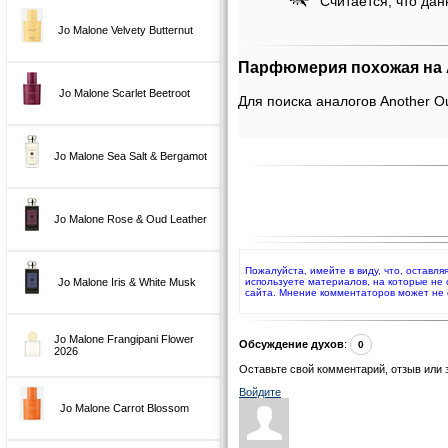
Считается, что дан
Jo Malone Velvety Butternut
Парфюмерия похожая на An
Jo Malone Scarlet Beetroot
Для поиска аналогов Another Ou
Jo Malone Sea Salt & Bergamot
Jo Malone Rose & Oud Leather
Пожалуйста, имейте в виду, что, оставля
Jo Malone Iris & White Musk
используете материалов, на которые не
сайта. Мнение комментаторов может не 
Jo Malone Frangipani Flower
Обсуждение духов
:
0
2026
Оставьте свой комментарий, отзыв или 
Войдите
Jo Malone Carrot Blossom