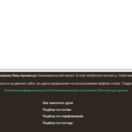
юмерии Ваш-Аромат.ру
Некоммерческий проект. E-mail: info@vash-aromat.ru. Работае
аться на данном сайте, вы даете разрешение на использование файлов cookie. Подро
|
|
Политика конфиденциальности
Пользовательское соглашение
Контактные данные
Как наносить духи
Подбор по нотам
Подбор по парфюмерам
Подбор по погоде