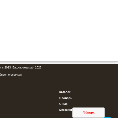
м с 2013. Ваш-аромат.рф, 2026.
бнее по ссылкам:
Каталог
Словарь
О нас
Магазины
^Наверх