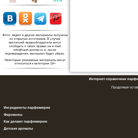
Фото, видео и другие материалы получены
из открытых источников. В случае
претензий правообладатели могут
сообщить о своих правах на e-mail:
info@vash-aromat.ru и, после
подтверждения, материал будет убран.
Некоторые рекламные материалы могут
относиться к категории 18+
Интернет-справочник парф
Продолжая остав
Ингредиенты парфюмерии
Феромоны
Как делают парфюмерию
Детские ароматы