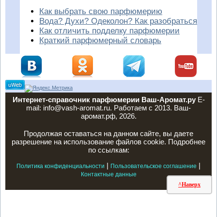
Как выбрать свою парфюмерию
Вода? Духи? Одеколон? Как разобраться
Как отличить подделку парфюмерии
Краткий парфюмерный словарь
Интернет-справочник парфюмерии Ваш-Аромат.ру
E-
mail: info@vash-aromat.ru. Работаем с 2013. Ваш-
аромат.рф, 2026.
Продолжая оставаться на данном сайте, вы даете
разрешение на использование файлов cookie. Подробнее
по ссылкам:
|
|
Политика конфиденциальности
Пользовательское соглашение
Контактные данные
^Наверх