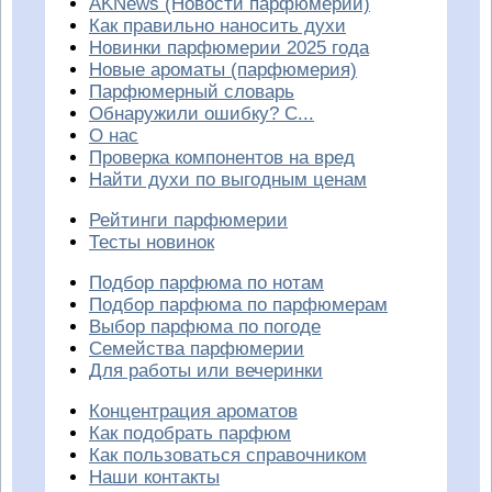
AKNews (Новости парфюмерии)
Как правильно наносить духи
Новинки парфюмерии 2025 года
Новые ароматы (парфюмерия)
Парфюмерный словарь
Обнаружили ошибку? С...
О нас
Проверка компонентов на вред
Найти духи по выгодным ценам
Рейтинги парфюмерии
Тесты новинок
Подбор парфюма по нотам
Подбор парфюма по парфюмерам
Выбор парфюма по погоде
Семейства парфюмерии
Для работы или вечеринки
Концентрация ароматов
Как подобрать парфюм
Как пользоваться справочником
Наши контакты