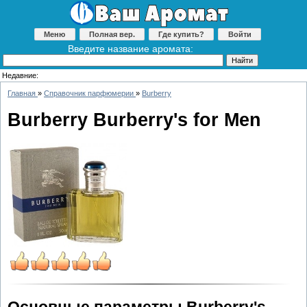
Меню
Полная вер.
Где купить?
Войти
Введите название аромата:
Недавние:
Главная
»
Справочник парфюмерии
»
Burberry
Burberry Burberry's for Men
Основные параметры Burberry's