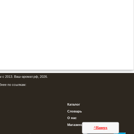
м с 2013. Ваш-аромат.рф, 2026.
бнее по ссылкам:
Каталог
Словарь
О нас
Магазины
^Наверх