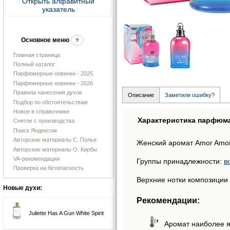
Открыть алфавитный
указатель
Основное меню
?
Главная страница
Полный каталог
Парфюмерные новинки - 2025
Парфюмерные новинки - 2026
Правила нанесения духов
Описание
Заметили ошибку?
Подбор по обстоятельствам
Новое в справочнике
Характеристика парфюм
Снятое с производства
Поиск Яндексом
Авторские материалы С. Полье
Женский аромат Amor Amor 
Авторские материалы О. Кирбы
VA-рекомендации
Группы принадлежности:
в
Проверка на безопасность
Верхние нотки композиции 
Новые духи:
Рекомендации:
Juliette Has A Gun White Spirit
Аромат наиболее я