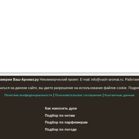
юмерии Ваш-Аромат.ру
Некоммерческий проект. E-mail: info@vash-aromat.ru. Работае
аться на данном сайте, вы даете разрешение на использование файлов cookie. Подро
|
|
Политика конфиденциальности
Пользовательское соглашение
Контактные данные
Как наносить духи
Подбор по нотам
Подбор по парфюмерам
Подбор по погоде