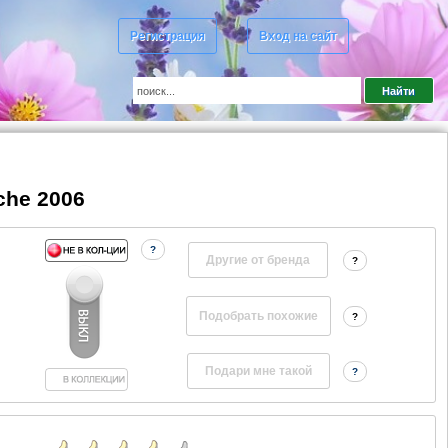
Регистрация
Вход на сайт
che 2006
?
Другие от бренда
?
?
?