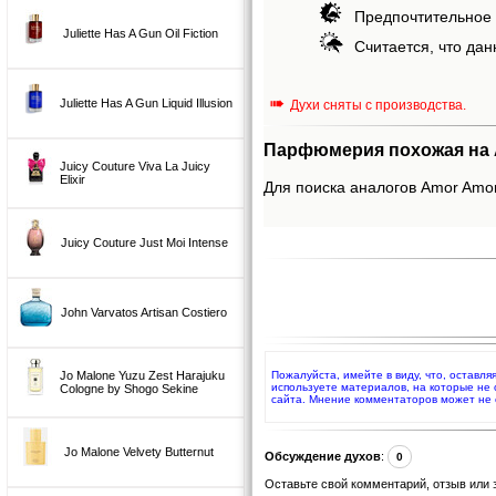
Предпочтительное 
Juliette Has A Gun Oil Fiction
Считается, что дан
➠
Juliette Has A Gun Liquid Illusion
Духи сняты с производства.
Парфюмерия похожая на A
Juicy Couture Viva La Juicy
Elixir
Для поиска аналогов Amor Amor 
Juicy Couture Just Moi Intense
John Varvatos Artisan Costiero
Jo Malone Yuzu Zest Harajuku
Пожалуйста, имейте в виду, что, оставл
используете материалов, на которые не
Cologne by Shogo Sekine
сайта. Мнение комментаторов может не 
Jo Malone Velvety Butternut
Обсуждение духов
:
0
Оставьте свой комментарий, отзыв или 