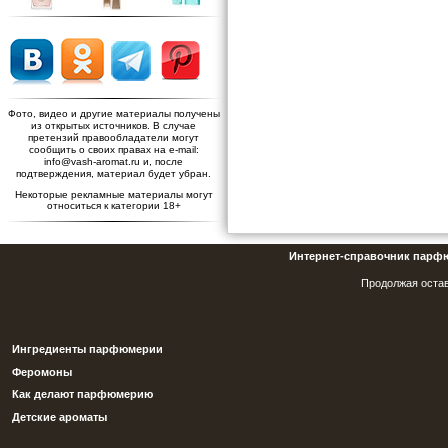
Фото, видео и другие материалы получены
из открытых источников. В случае
претензий правообладатели могут
сообщить о своих правах на e-mail:
info@vash-aromat.ru и, после
подтверждения, материал будет убран.
Некоторые рекламные материалы могут
относиться к категории 18+
Интернет-справочник парф
Продолжая остав
Ингредиенты парфюмерии
Феромоны
Как делают парфюмерию
Детские ароматы