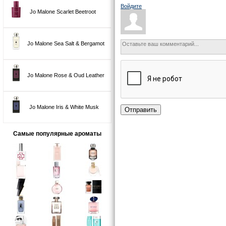
Войдите
Jo Malone Scarlet Beetroot
Jo Malone Sea Salt & Bergamot
Jo Malone Rose & Oud Leather
Jo Malone Iris & White Musk
Отправить
Самые популярные ароматы