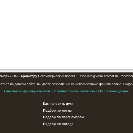
юмерии Ваш-Аромат.ру
Некоммерческий проект. E-mail: info@vash-aromat.ru. Работае
аться на данном сайте, вы даете разрешение на использование файлов cookie. Подро
|
|
Политика конфиденциальности
Пользовательское соглашение
Контактные данные
Как наносить духи
Подбор по нотам
Подбор по парфюмерам
Подбор по погоде