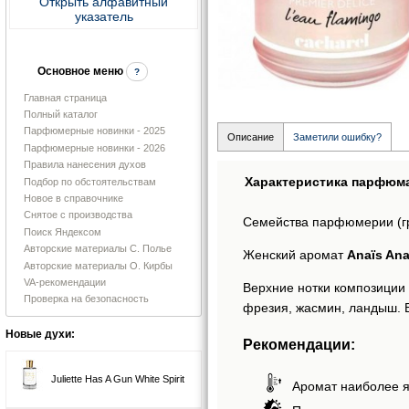
Открыть алфавитный
указатель
Основное меню
?
Главная страница
Полный каталог
Парфюмерные новинки - 2025
Описание
Заметили ошибку?
Парфюмерные новинки - 2026
Правила нанесения духов
Характеристика парфюм
Подбор по обстоятельствам
Новое в справочнике
Снятое с производства
Семейства парфюмерии (г
Поиск Яндексом
Авторские материалы С. Полье
Женский аромат
Anaïs Ana
Авторские материалы О. Кирбы
VA-рекомендации
Верхние нотки композиции A
Проверка на безопасность
фрезия, жасмин, ландыш. Б
Новые духи:
Рекомендации:
Juliette Has A Gun White Spirit
Аромат наиболее я