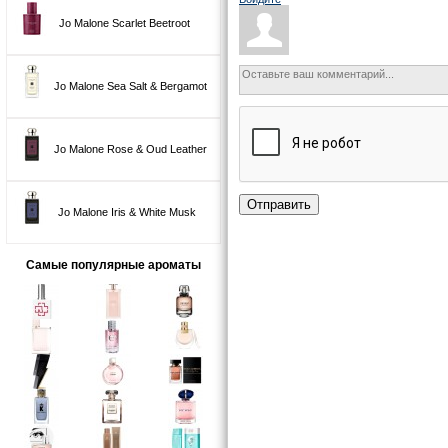
Jo Malone Scarlet Beetroot
Jo Malone Sea Salt & Bergamot
Jo Malone Rose & Oud Leather
Отправить
Jo Malone Iris & White Musk
Самые популярные ароматы