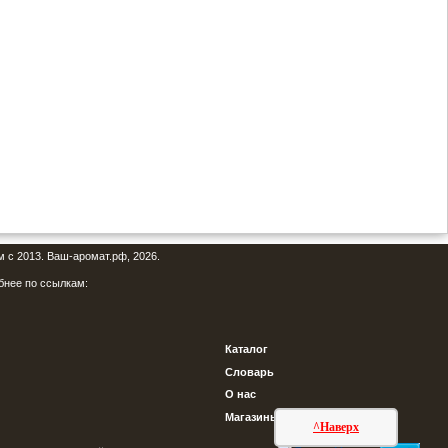
м с 2013. Ваш-аромат.рф, 2026.
бнее по ссылкам:
Каталог
Словарь
О нас
Магазины
^Наверх