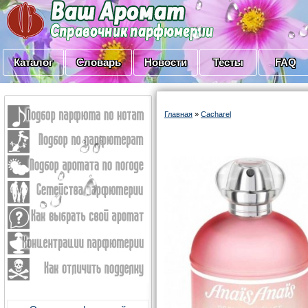
Каталог
Словарь
Новости
Тесты
FAQ
Главная
»
Cacharel