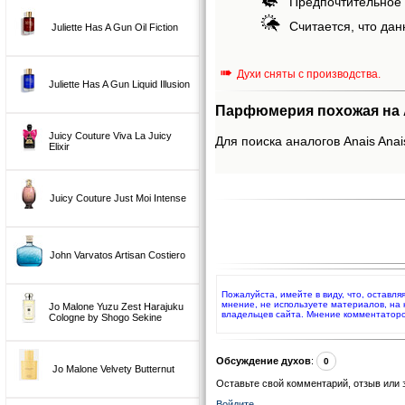
Предпочтительное 
Считается, что дан
Juliette Has A Gun Oil Fiction
➠
Духи сняты с производства.
Juliette Has A Gun Liquid Illusion
Парфюмерия похожая на An
Juicy Couture Viva La Juicy
Для поиска аналогов Anais Anais
Elixir
Juicy Couture Just Moi Intense
John Varvatos Artisan Costiero
Пожалуйста, имейте в виду, что, оставля
мнение, не используете материалов, на
Jo Malone Yuzu Zest Harajuku
владельцев сайта. Мнение комментаторо
Cologne by Shogo Sekine
Обсуждение духов
:
0
Jo Malone Velvety Butternut
Оставьте свой комментарий, отзыв или 
Войдите