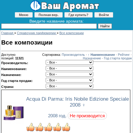
Меню
Полная вер.
Где купить?
Войти
Введите название аромата:
Главная
»
Справочник парфюмерии
»
Все композиции
Все композиции
Доступно
Сортировка:
Производитель
·
↑ Наименование
·
Рейтинг
·
позиций
:
11321
Назначение
·
Год старта продаж
Производитель:
Наименование:
Назначение:
Год старта продаж:
Страна:
Acqua Di Parma: Iris Nobile Edizione Speciale
2008
♀
2008 год.
Не производится