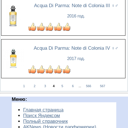
Acqua Di Parma: Note di Colonia III
♀♂
2016 год.
Acqua Di Parma: Note di Colonia IV
♀♂
2017 год.
1
2
3
4
5
6
...
566
567
Меню:
Главная страница
Поиск Яндексом
Полный справочник
AKNews (Новости парфюмерии)