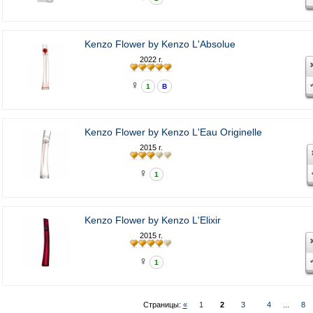
Kenzo Flower by Kenzo L'Absolue
2022 г.
♀
1
В
Kenzo Flower by Kenzo L'Eau Originelle
2015 г.
♀
1
Kenzo Flower by Kenzo L'Elixir
2015 г.
♀
1
Страницы:
«
1
2
3
4
...
8