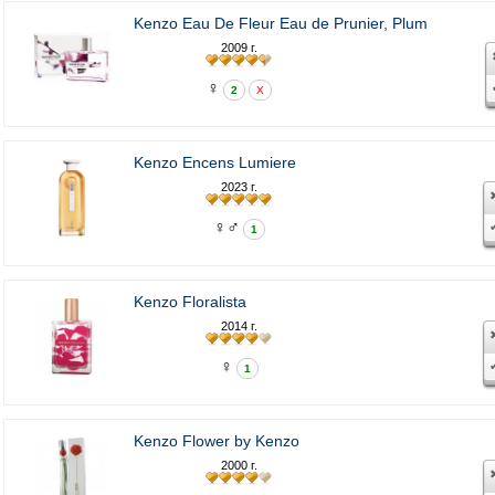
Kenzo Eau De Fleur Eau de Prunier, Plum
2009 г.
♀
2
X
Kenzo Encens Lumiere
2023 г.
♀♂
1
Kenzo Floralista
2014 г.
♀
1
Kenzo Flower by Kenzo
2000 г.