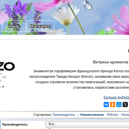
О нас
Магазины
Витрина ароматов 
Знаменитая парфюмерия французского бренда Kenzo изв
х:
происхождения Такада Кендзо (Кензо), начавшим свою кар
 -ов)
а.
создано огромное количество композиций, неизменно н
м ▼
становились лауреатами различны
Больше информ
Сортировка:
Производитель
·
↑ Наименование
·
Рейтинг
·
Назн
Производитель: