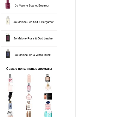
Jo Malone Scarlet Beetroot
Jo Malone Sea Salt & Bergamot
Jo Malone Rose & Oud Leather
Jo Malone Iris & White Musk
Самые популярные ароматы