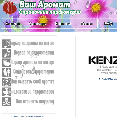
Каталог
Словарь
Новости
Тесты
FAQ
В базе данны
166
аромат (-a,
этого бренд
▼ К аромата
Открыть алфавитный