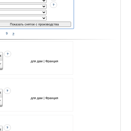
?
9
»
?
для дам | Франция
?
для дам | Франция
?