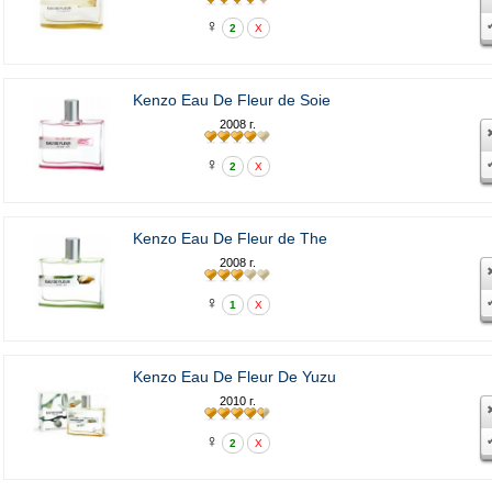
♀
2
X
Kenzo Eau De Fleur de Soie
2008 г.
♀
2
X
Kenzo Eau De Fleur de The
2008 г.
♀
1
X
Kenzo Eau De Fleur De Yuzu
2010 г.
♀
2
X