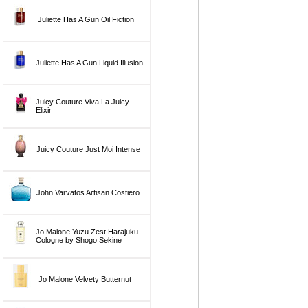
Juliette Has A Gun Oil Fiction
Juliette Has A Gun Liquid Illusion
Juicy Couture Viva La Juicy
Elixir
Juicy Couture Just Moi Intense
John Varvatos Artisan Costiero
Jo Malone Yuzu Zest Harajuku
Cologne by Shogo Sekine
Jo Malone Velvety Butternut