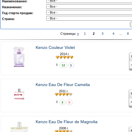
Наименование:
Назначение:
Год старта продаж:
Страна:
Страницы:
«
1
2
3
4
...
8
Kenzo Couleur Violet
2014 г.
♀
12
1
Kenzo Eau De Fleur Camelia
2011 г.
♀
3
X
Kenzo Eau De Fleur de Magnolia
2008 г.