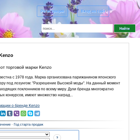
Регистрация
Вход на сайт
Kenzo
от торговой марки Kenzo
естна с 1978 года. Марка организована парижанином японского
ьеру под лозунгом: "Разрешение Высокой моды". На данный момент
аходящих поклонников по всему миру. Духи бренда многократно
х конкурсов, имеют множество наград...
ации о бренде Kenzo
ачение
·
Год старта продаж
?