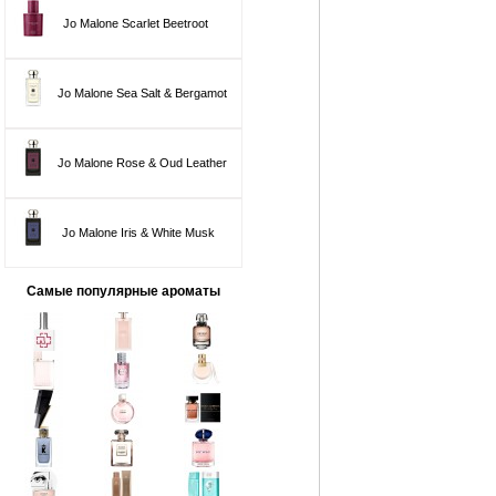
Jo Malone Scarlet Beetroot
Jo Malone Sea Salt & Bergamot
Jo Malone Rose & Oud Leather
Jo Malone Iris & White Musk
Самые популярные ароматы