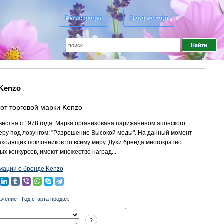
Регистрация
Вход на сайт
Kenzo
от торговой марки Kenzo
естна с 1978 года. Марка организована парижанином японского
ьеру под лозунгом: "Разрешение Высокой моды". На данный момент
аходящих поклонников по всему миру. Духи бренда многократно
х конкурсов, имеют множество наград...
ации о бренде Kenzo
ачение
·
Год старта продаж
?