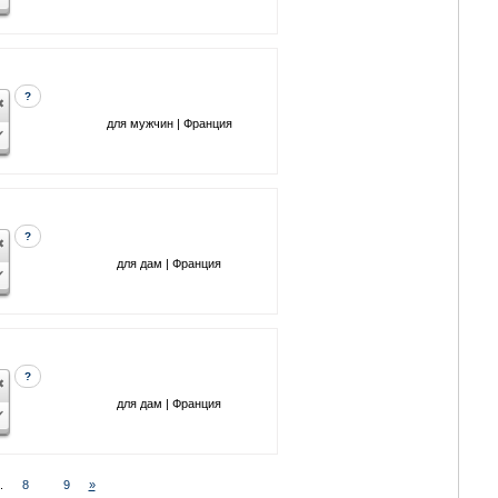
?
для мужчин | Франция
?
для дам | Франция
?
для дам | Франция
..
8
9
»