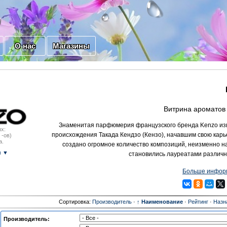
О нас
Магазины
Витрина ароматов 
Знаменитая парфюмерия французского бренда Kenzo изв
х:
происхождения Такада Кендзо (Кензо), начавшим свою кар
 -ов)
а.
создано огромное количество композиций, неизменно н
м ▼
становились лауреатами различны
Больше информ
Сортировка:
Производитель
·
↑ Наименование
·
Рейтинг
·
Назн
Производитель: