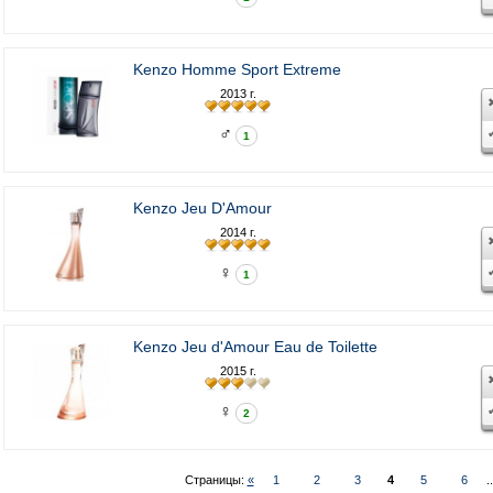
Kenzo Homme Sport Extreme
2013 г.
♂
1
Kenzo Jeu D'Amour
2014 г.
♀
1
Kenzo Jeu d'Amour Eau de Toilette
2015 г.
♀
2
Страницы:
«
1
2
3
4
5
6
.