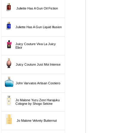
Juliette Has A Gun Oil Fiction
Juliette Has A Gun Liquid Illusion
Juicy Couture Viva La Juicy
Elixir
Juicy Couture Just Moi Intense
John Varvatos Artisan Costiero
Jo Malone Yuzu Zest Harajuku
Cologne by Shogo Sekine
Jo Malone Velvety Butternut