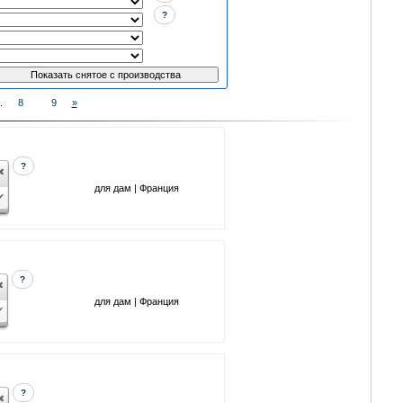
?
..
8
9
»
?
для дам | Франция
?
для дам | Франция
?