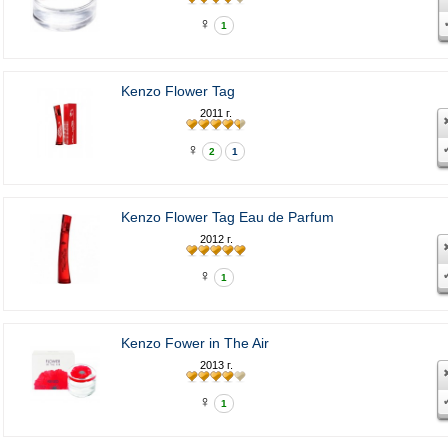
♀
1
Kenzo Flower Tag
2011 г.
♀
2
1
Kenzo Flower Tag Eau de Parfum
2012 г.
♀
1
Kenzo Fower in The Air
2013 г.
♀
1