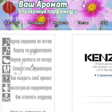
Каталог
Словарь
Новости
Тесты
FAQ
В базе данны
166
аромат (-a,
этого бренд
▼ К аромата
Открыть алфавитный