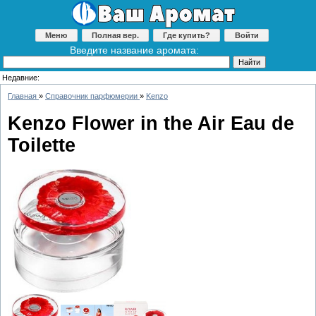
Меню
Полная вер.
Где купить?
Войти
Введите название аромата:
Недавние:
Главная
»
Справочник парфюмерии
»
Kenzo
Kenzo Flower in the Air Eau de
Toilette