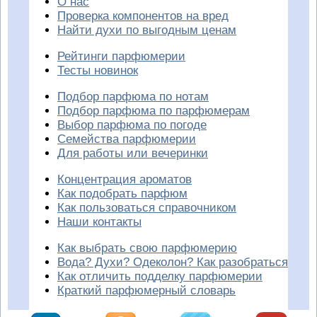
О нас
Проверка компонентов на вред
Найти духи по выгодным ценам
Рейтинги парфюмерии
Тесты новинок
Подбор парфюма по нотам
Подбор парфюма по парфюмерам
Выбор парфюма по погоде
Семейства парфюмерии
Для работы или вечеринки
Концентрация ароматов
Как подобрать парфюм
Как пользоваться справочником
Наши контакты
Как выбрать свою парфюмерию
Вода? Духи? Одеколон? Как разобраться
Как отличить подделку парфюмерии
Краткий парфюмерный словарь