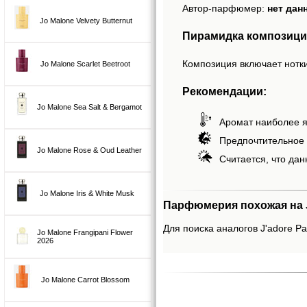
Автор-парфюмер:
нет дан
Jo Malone Velvety Butternut
Пирамидка композиций
Композиция включает нотки
Jo Malone Scarlet Beetroot
Рекомендации:
Jo Malone Sea Salt & Bergamot
Аромат наиболее я
Предпочтительное 
Jo Malone Rose & Oud Leather
Считается, что дан
Jo Malone Iris & White Musk
Парфюмерия похожая на J'
Для поиска аналогов J'adore Pa
Jo Malone Frangipani Flower
2026
Jo Malone Carrot Blossom