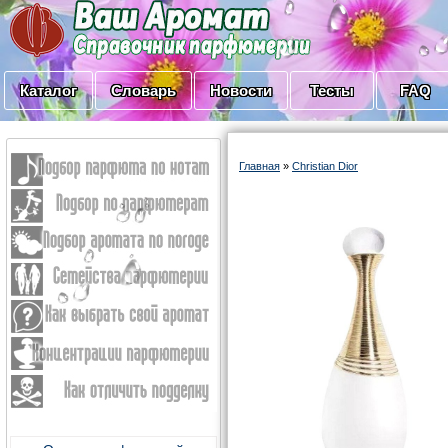
Каталог
Словарь
Новости
Тесты
FAQ
Главная
»
Christian Dior