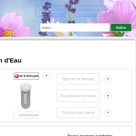
Регистрация
Вход на сайт
m d'Eau
?
Другие от бренда
?
?
?