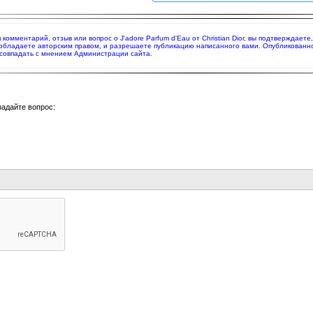
я комментарий, отзыв или вопрос о J'adore Parfum d'Eau от Christian Dior, вы подтверждае
 обладаете авторским правом, и разрешаете публикацию написанного вами. Опубликованн
совпадать с мнением Администрации сайта.
задайте вопрос: