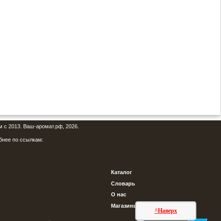
м с 2013. Ваш-аромат.рф, 2026.
бнее по ссылкам:
Каталог
Словарь
О нас
Магазины
^Наверх