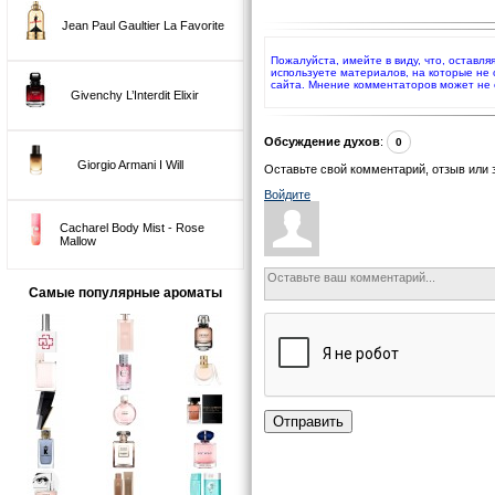
Jean Paul Gaultier La Favorite
Пожалуйста, имейте в виду, что, оставля
используете материалов, на которые не
сайта. Мнение комментаторов может не 
Givenchy L’Interdit Elixir
Обсуждение духов
:
0
Giorgio Armani I Will
Оставьте свой комментарий, отзыв или 
Войдите
Cacharel Body Mist - Rose
Mallow
Самые популярные ароматы
Отправить