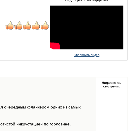
Видео-реклама парфюма:
Увеличить видео
Недавно вы
смотрели:
тал очередным фланкером одних из самых
лотистой инкрустацией по горловине.