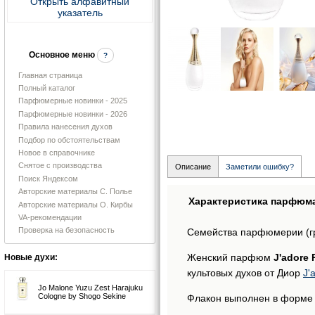
Открыть алфавитный
указатель
Основное меню
?
Главная страница
Полный каталог
Парфюмерные новинки - 2025
Парфюмерные новинки - 2026
Правила нанесения духов
Подбор по обстоятельствам
Новое в справочнике
Снятое с производства
Описание
Заметили ошибку?
Поиск Яндексом
Авторские материалы С. Полье
Характеристика парфюм
Авторские материалы О. Кирбы
VA-рекомендации
Проверка на безопасность
Семейства парфюмерии (г
Женский парфюм
J'adore 
Новые духи:
культовых духов от Диор
J'
Jo Malone Yuzu Zest Harajuku
Cologne by Shogo Sekine
Флакон выполнен в форме в