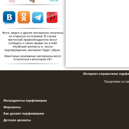
Фото, видео и другие материалы получены
из открытых источников. В случае
претензий правообладатели могут
сообщить о своих правах на e-mail:
info@vash-aromat.ru и, после
подтверждения, материал будет убран.
Некоторые рекламные материалы могут
относиться к категории 18+
Интернет-справочник парф
Продолжая остав
Ингредиенты парфюмерии
Феромоны
Как делают парфюмерию
Детские ароматы