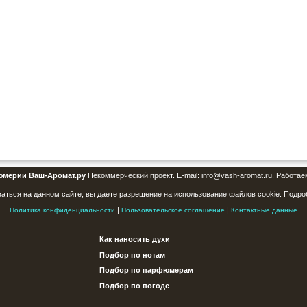
юмерии Ваш-Аромат.ру
Некоммерческий проект. E-mail: info@vash-aromat.ru. Работае
аться на данном сайте, вы даете разрешение на использование файлов cookie. Подро
|
|
Политика конфиденциальности
Пользовательское соглашение
Контактные данные
Как наносить духи
Подбор по нотам
Подбор по парфюмерам
Подбор по погоде