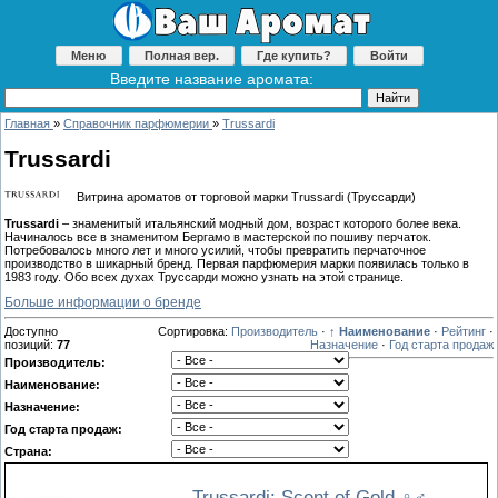
Меню
Полная вер.
Где купить?
Войти
Введите название аромата:
Главная
»
Справочник парфюмерии
»
Trussardi
Trussardi
Витрина ароматов от торговой марки Trussardi (Труссарди)
Trussardi
– знаменитый итальянский модный дом, возраст которого более века.
Начиналось все в знаменитом Бергамо в мастерской по пошиву перчаток.
Потребовалось много лет и много усилий, чтобы превратить перчаточное
производство в шикарный бренд. Первая парфюмерия марки появилась только в
1983 году. Обо всех духах Труссарди можно узнать на этой странице.
Больше информации о бренде
Доступно
Сортировка:
Производитель
·
↑ Наименование
·
Рейтинг
·
позиций
:
77
Назначение
·
Год старта продаж
Производитель:
Наименование:
Назначение:
Год старта продаж:
Страна:
Trussardi: Scent of Gold
♀♂