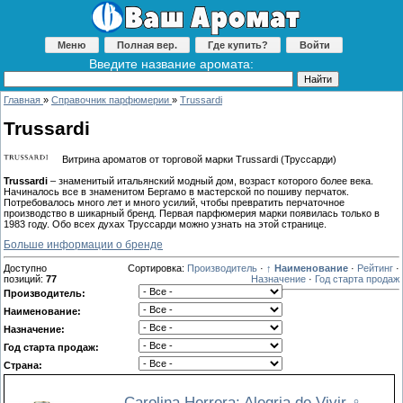
Меню
Полная вер.
Где купить?
Войти
Введите название аромата:
Главная
»
Справочник парфюмерии
»
Trussardi
Trussardi
Витрина ароматов от торговой марки Trussardi (Труссарди)
Trussardi
– знаменитый итальянский модный дом, возраст которого более века.
Начиналось все в знаменитом Бергамо в мастерской по пошиву перчаток.
Потребовалось много лет и много усилий, чтобы превратить перчаточное
производство в шикарный бренд. Первая парфюмерия марки появилась только в
1983 году. Обо всех духах Труссарди можно узнать на этой странице.
Больше информации о бренде
Доступно
Сортировка:
Производитель
·
↑ Наименование
·
Рейтинг
·
позиций
:
77
Назначение
·
Год старта продаж
Производитель:
Наименование:
Назначение:
Год старта продаж:
Страна:
Carolina Herrera: Alegria de Vivir
♀