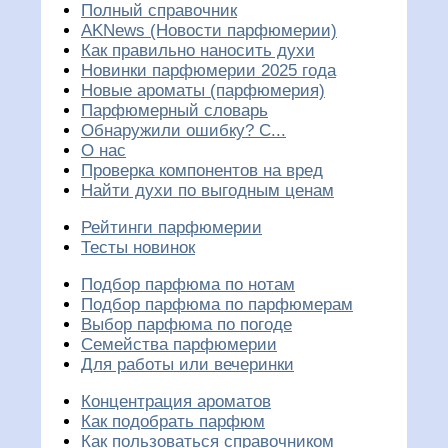
Полный справочник
AKNews (Новости парфюмерии)
Как правильно наносить духи
Новинки парфюмерии 2025 года
Новые ароматы (парфюмерия)
Парфюмерный словарь
Обнаружили ошибку? С...
О нас
Проверка компонентов на вред
Найти духи по выгодным ценам
Рейтинги парфюмерии
Тесты новинок
Подбор парфюма по нотам
Подбор парфюма по парфюмерам
Выбор парфюма по погоде
Семейства парфюмерии
Для работы или вечеринки
Концентрация ароматов
Как подобрать парфюм
Как пользоваться справочником