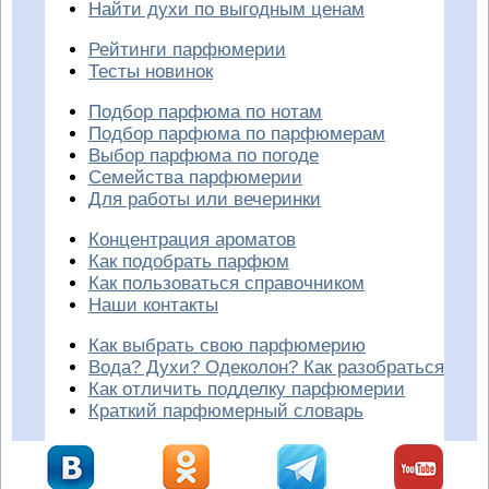
Найти духи по выгодным ценам
Рейтинги парфюмерии
Тесты новинок
Подбор парфюма по нотам
Подбор парфюма по парфюмерам
Выбор парфюма по погоде
Семейства парфюмерии
Для работы или вечеринки
Концентрация ароматов
Как подобрать парфюм
Как пользоваться справочником
Наши контакты
Как выбрать свою парфюмерию
Вода? Духи? Одеколон? Как разобраться
Как отличить подделку парфюмерии
Краткий парфюмерный словарь