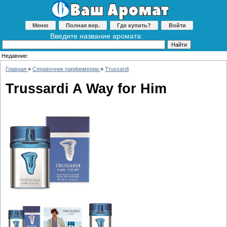
Меню
Полная вер.
Где купить?
Войти
Введите название аромата:
Недавние:
Главная
»
Справочник парфюмерии
»
Trussardi
Trussardi A Way for Him