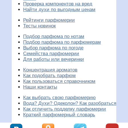
Проверка компонентов на вред
Найти духи по выгодным ценам
Рейтинги парфюмерии
Тесты новинок
Подбор парфюма по нотам
Подбор парфюма по парфюмерам
Выбор парфюма по погоде
Семейства парфюмерии
Для работы или вечеринки
Концентрация ароматов
Как подобрать парфюм
Как пользоваться справочником
Наши контакты
Как выбрать свою парфюмерию
Вода? Духи? Одеколон? Как разобраться
Как отличить подделку парфюмерии
Краткий парфюмерный словарь