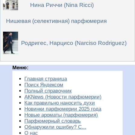
Нина Риччи (Nina Ricci)
Нишевая (селективная) парфюмерия
Родригес, Нарцисо (Narciso Rodriguez)
Меню:
Главная страница
Поиск Яндексом
Полный справочник
AKNews (Новости парфюмерии)
Как правильно наносить духи
Новинки парфюмерии 2025 года
Новые ароматы (парфюмерия)
Парфюмерный словарь
Обнаружили ошибку? С...
О нас