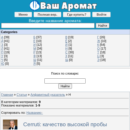
Меню
Полная вер.
Где купить?
Войти
Введите название аромата:
Categories
А
[39]
Б
[37]
В
[19]
Г
[26]
Д
[41]
Е
[10]
Ё
[2]
Ж
[10]
З
[3]
И
[12]
Й
[1]
К
[54]
Л
[41]
М
[34]
Н
[9]
О
[17]
П
[19]
Р
[13]
С
[30]
Т
[18]
У
[3]
Ф
[13]
Х
[11]
Ц
[3]
Ч
[5]
Ш
[11]
Щ
[0]
Э
[18]
Ю
[0]
Я
[5]
Поиск по словарю:
Главная
»
Статьи
»
Алфавитный указатель
» Н
В категории материалов
:
9
Показано материалов
:
1-9
Сортировать по
:
Названию
Cerruti: качество высокой пробы