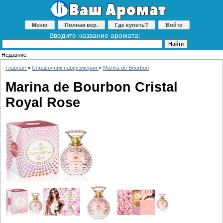
Меню
Полная вер.
Где купить?
Войти
Введите название аромата:
Недавние:
Главная
»
Справочник парфюмерии
»
Marina de Bourbon
Marina de Bourbon Cristal
Royal Rose