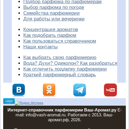
Подбор парфюма по парфюмерам
Выбор парфюма по погоде
Семейства парфюмерии
Для работы или вечеринки
Концентрация ароматов
Как подобрать парфюм
Как пользоваться справочником
Наши контакты
Как выбрать свою парфюмерию
Вода? Духи? Одеколон? Как разобраться
Как отличить подделку парфюмерии
Краткий парфюмерный словарь
Интернет-справочник парфюмерии Ваш-Аромат.ру
E-
mail: info@vash-aromat.ru. Работаем с 2013. Ваш-
аромат.рф, 2026.