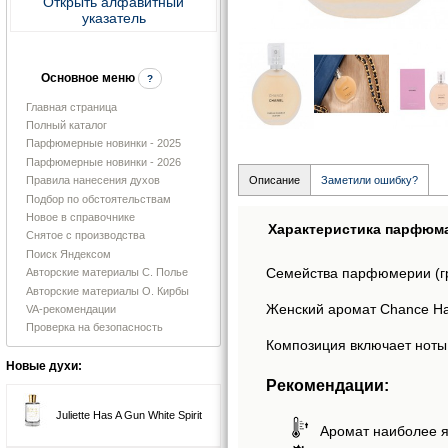
Открыть алфавитный
указатель
Основное меню
?
Главная страница
Полный каталог
Парфюмерные новинки - 2025
Парфюмерные новинки - 2026
Правила нанесения духов
Описание
Заметили ошибку?
Подбор по обстоятельствам
Новое в справочнике
Характеристика парфюм
Снятое с производства
Поиск Яндексом
Семейства парфюмерии (г
Авторские материалы С. Полье
Авторские материалы О. Кирбы
Женский аромат Chance Hai
VA-рекомендации
Проверка на безопасность
Композиция включает ноты:
Новые духи:
Рекомендации:
Juliette Has A Gun White Spirit
Аромат наиболее я