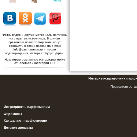
Фото, видео и другие материалы получены
из открытых источников. В случае
претензий правообладатели могут
сообщить о своих правах на e-mail:
info@vash-aromat.ru и, после
подтверждения, материал будет убран.
Некоторые рекламные материалы могут
относиться к категории 18+
Интернет-справочник парф
Продолжая остав
Ингредиенты парфюмерии
Феромоны
Как делают парфюмерию
Детские ароматы