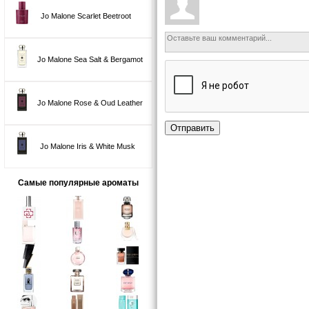
Jo Malone Scarlet Beetroot
Jo Malone Sea Salt & Bergamot
Jo Malone Rose & Oud Leather
Отправить
Jo Malone Iris & White Musk
Самые популярные ароматы