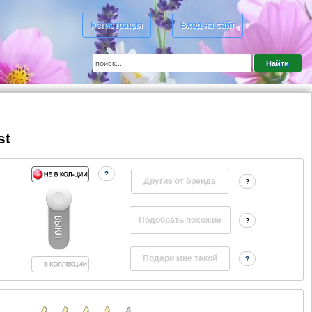
Регистрация
Вход на сайт
st
?
Другие от бренда
?
?
?