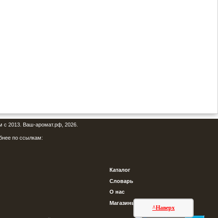
м с 2013. Ваш-аромат.рф, 2026.
бнее по ссылкам:
Каталог
Словарь
О нас
Магазины
^Наверх