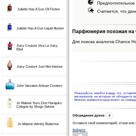
Предпочтительное 
Juliette Has A Gun Oil Fiction
Считается, что дан
Juliette Has A Gun Liquid Illusion
Парфюмерия похожая на C
Для поиска аналогов Chance Hai
Juicy Couture Viva La Juicy
Elixir
Juicy Couture Just Moi Intense
John Varvatos Artisan Costiero
Пожалуйста, имейте в виду, что, оставля
материалов, на которые не обладаете а
Мнение комментаторов может не совпад
Jo Malone Yuzu Zest Harajuku
Cologne by Shogo Sekine
Обсуждение духов
:
0
Оставьте свой комментарий, отзыв или 
Jo Malone Velvety Butternut
Войдите