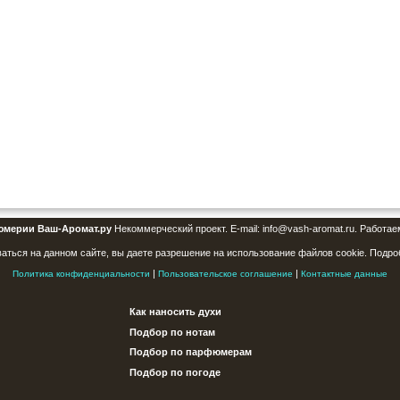
юмерии Ваш-Аромат.ру
Некоммерческий проект. E-mail: info@vash-aromat.ru. Работае
аться на данном сайте, вы даете разрешение на использование файлов cookie. Подро
|
|
Политика конфиденциальности
Пользовательское соглашение
Контактные данные
Как наносить духи
Подбор по нотам
Подбор по парфюмерам
Подбор по погоде