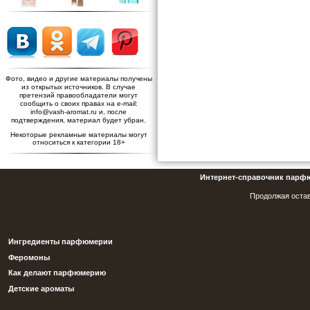
Фото, видео и другие материалы получены
из открытых источников. В случае
претензий правообладатели могут
сообщить о своих правах на e-mail:
info@vash-aromat.ru и, после
подтверждения, материал будет убран.
Некоторые рекламные материалы могут
относиться к категории 18+
Интернет-справочник парф
Продолжая остав
Ингредиенты парфюмерии
Феромоны
Как делают парфюмерию
Детские ароматы