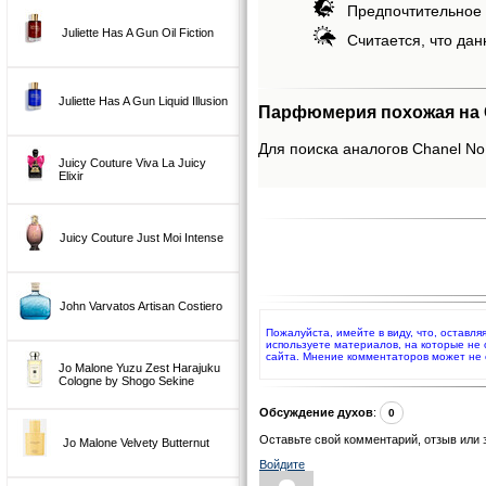
Предпочтительное 
Juliette Has A Gun Oil Fiction
Считается, что дан
Juliette Has A Gun Liquid Illusion
Парфюмерия похожая на Ch
Для поиска аналогов Chanel No 5
Juicy Couture Viva La Juicy
Elixir
Juicy Couture Just Moi Intense
John Varvatos Artisan Costiero
Пожалуйста, имейте в виду, что, оставля
используете материалов, на которые не
сайта. Мнение комментаторов может не 
Jo Malone Yuzu Zest Harajuku
Cologne by Shogo Sekine
Обсуждение духов
:
0
Оставьте свой комментарий, отзыв или 
Jo Malone Velvety Butternut
Войдите