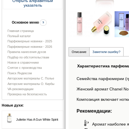
Открыть алфавитный
указатель
Основное меню
?
Главная страница
Полный каталог
Парфюмерные новинки - 2025
Парфюмерные новинки - 2026
Правила нанесения духов
Описание
Заметили ошибку?
Подбор по обстоятельствам
Новое в справочнике
Характеристика парфюм
Снятое с производства
Поиск Яндексом
Семейства парфюмерии (г
Авторские материалы С. Полье
Авторские материалы О. Кирбы
Женский аромат Chanel No 5
VA-рекомендации
Проверка на безопасность
Композиция включает нотки
Новые духи:
Рекомендации:
Juliette Has A Gun White Spirit
Аромат наиболее я