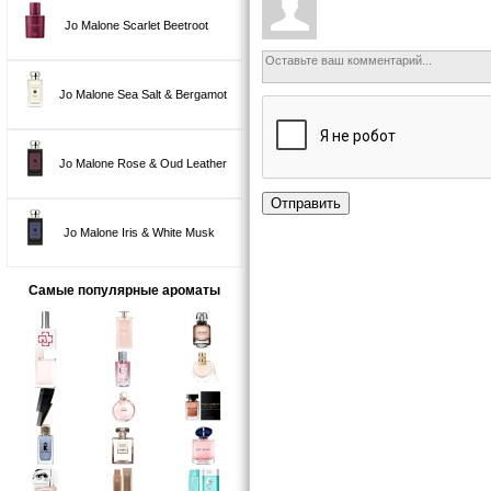
Jo Malone Scarlet Beetroot
Jo Malone Sea Salt & Bergamot
Jo Malone Rose & Oud Leather
Отправить
Jo Malone Iris & White Musk
Самые популярные ароматы