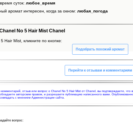
время суток:
любое_время
ный аромат интересен, когда за окном:
любая_погода
anel No 5 Hair Mist Chanel
 Hair Mist, кликните по кнопке:
Подобрать похожий аромат
Перейти к отзывам и комментариям
я комментарий, отзыв или вопрос о Chanel No 5 Hair Mist от Chanel, вы подтверждаете, ч
 обладаете авторским правом, и разрешаете публикацию написанного вами. Опубликованн
совпадать с мнением Администрации сайта.
задайте вопрос: