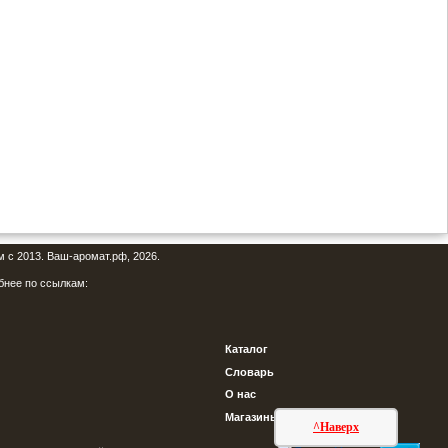
м с 2013. Ваш-аромат.рф, 2026.
бнее по ссылкам:
Каталог
Словарь
О нас
Магазины
^Наверх