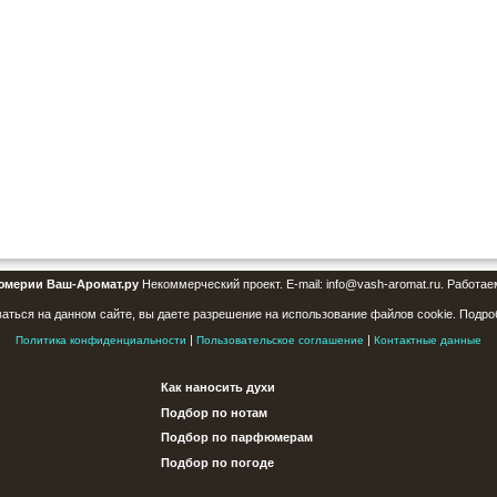
юмерии Ваш-Аромат.ру
Некоммерческий проект. E-mail: info@vash-aromat.ru. Работае
аться на данном сайте, вы даете разрешение на использование файлов cookie. Подро
|
|
Политика конфиденциальности
Пользовательское соглашение
Контактные данные
Как наносить духи
Подбор по нотам
Подбор по парфюмерам
Подбор по погоде