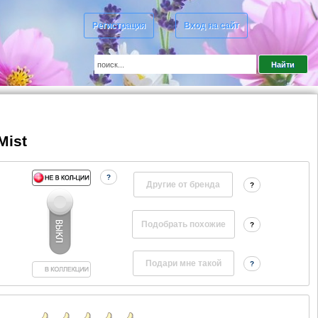
Регистрация
Вход на сайт
Mist
?
Другие от бренда
?
?
?