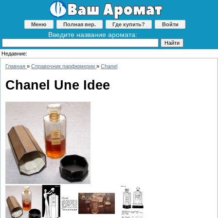
Меню
Полная вер.
Где купить?
Войти
Введите название аромата:
Недавние:
Главная
»
Справочник парфюмерии
»
Chanel
Chanel Une Idee