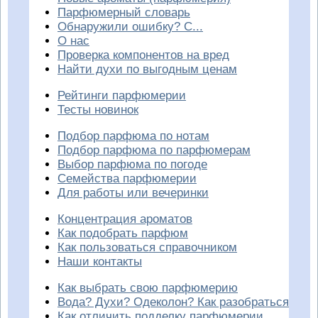
Парфюмерный словарь
Обнаружили ошибку? С...
О нас
Проверка компонентов на вред
Найти духи по выгодным ценам
Рейтинги парфюмерии
Тесты новинок
Подбор парфюма по нотам
Подбор парфюма по парфюмерам
Выбор парфюма по погоде
Семейства парфюмерии
Для работы или вечеринки
Концентрация ароматов
Как подобрать парфюм
Как пользоваться справочником
Наши контакты
Как выбрать свою парфюмерию
Вода? Духи? Одеколон? Как разобраться
Как отличить подделку парфюмерии