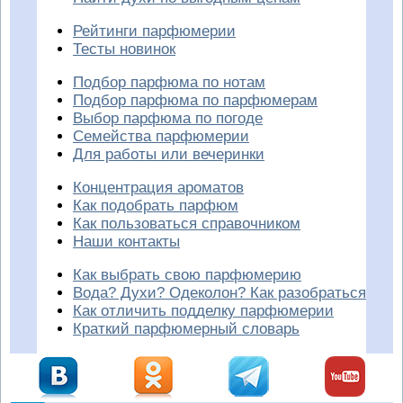
Рейтинги парфюмерии
Тесты новинок
Подбор парфюма по нотам
Подбор парфюма по парфюмерам
Выбор парфюма по погоде
Семейства парфюмерии
Для работы или вечеринки
Концентрация ароматов
Как подобрать парфюм
Как пользоваться справочником
Наши контакты
Как выбрать свою парфюмерию
Вода? Духи? Одеколон? Как разобраться
Как отличить подделку парфюмерии
Краткий парфюмерный словарь