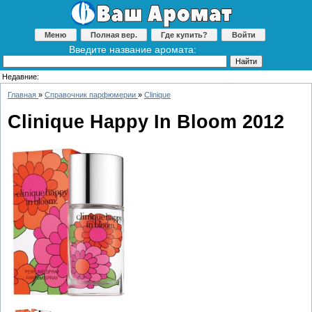
Меню
Полная вер.
Где купить?
Войти
Введите название аромата:
Недавние:
Главная
»
Справочник парфюмерии
»
Clinique
Clinique Happy In Bloom 2012