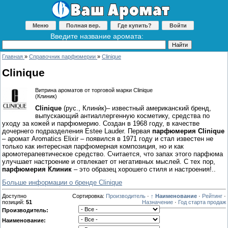
Меню
Полная вер.
Где купить?
Войти
Введите название аромата:
Главная
»
Справочник парфюмерии
»
Clinique
Clinique
Витрина ароматов от торговой марки Clinique
(Клиник)
Clinique
(рус., Клини́к)– известный американский бренд,
выпускающий антиаллергенную косметику, средства по
уходу за кожей и парфюмерию. Создан в 1968 году, в качестве
дочернего подразделения Estee Lauder. Первая
парфюмерия Clinique
– аромат Aromatics Elixir – появился в 1971 году и стал известен не
только как интересная парфюмерная композиция, но и как
аромотерапевтическое средство. Считается, что запах этого парфюма
улучшает настроение и отвлекает от негативных мыслей. С тех пор,
парфюмерия Клиник
– это образец хорошего стиля и настроения!..
Больше информации о бренде Clinique
Доступно
Сортировка:
Производитель
·
↑ Наименование
·
Рейтинг
·
позиций
:
51
Назначение
·
Год старта продаж
Производитель:
Наименование: