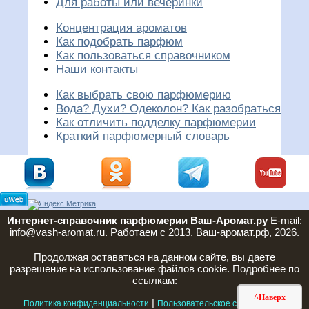
Для работы или вечеринки
Концентрация ароматов
Как подобрать парфюм
Как пользоваться справочником
Наши контакты
Как выбрать свою парфюмерию
Вода? Духи? Одеколон? Как разобраться
Как отличить подделку парфюмерии
Краткий парфюмерный словарь
Интернет-справочник парфюмерии Ваш-Аромат.ру
E-mail:
info@vash-aromat.ru. Работаем с 2013. Ваш-аромат.рф, 2026.
Продолжая оставаться на данном сайте, вы даете
разрешение на использование файлов cookie. Подробнее по
ссылкам:
^Наверх
|
|
Политика конфиденциальности
Пользовательское соглашение