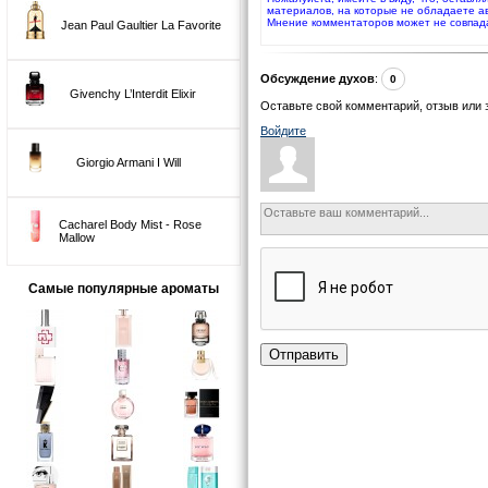
материалов, на которые не обладаете а
Мнение комментаторов может не совпад
Jean Paul Gaultier La Favorite
Обсуждение духов
:
0
Givenchy L’Interdit Elixir
Оставьте свой комментарий, отзыв или 
Войдите
Giorgio Armani I Will
Cacharel Body Mist - Rose
Mallow
Самые популярные ароматы
Отправить