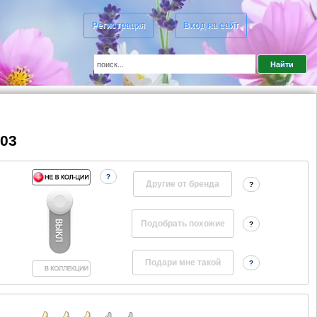
Регистрация
Вход на сайт
003
?
Другие от бренда
?
?
?