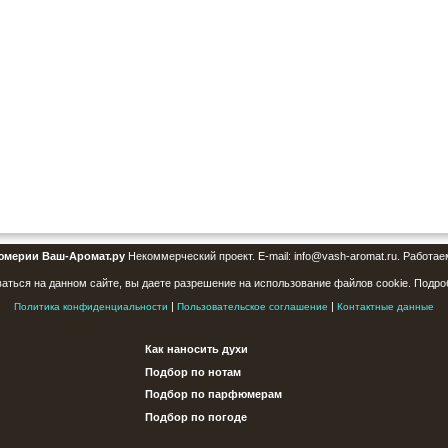
юмерии Ваш-Аромат.ру
Некоммерческий проект. E-mail: info@vash-aromat.ru. Работае
аться на данном сайте, вы даете разрешение на использование файлов cookie. Подро
|
|
Политика конфиденциальности
Пользовательское соглашение
Контактные данные
Как наносить духи
Подбор по нотам
Подбор по парфюмерам
Подбор по погоде