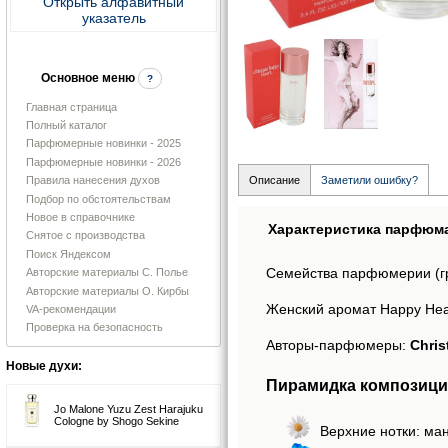
Открыть алфавитный
указатель
Основное меню
?
Главная страница
Полный каталог
Парфюмерные новинки - 2025
Парфюмерные новинки - 2026
Правила нанесения духов
Описание
Заметили ошибку?
Подбор по обстоятельствам
Новое в справочнике
Характеристика парфюм
Снятое с производства
Поиск Яндексом
Семейства парфюмерии (г
Авторские материалы С. Полье
Авторские материалы О. Кирбы
Женский аромат Happy Hear
VA-рекомендации
Проверка на безопасность
Авторы-парфюмеры:
Chris
Новые духи:
Пирамидка композиц
Jo Malone Yuzu Zest Harajuku
Cologne by Shogo Sekine
Верхние нотки: ма