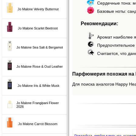
Сердечные тона: мо
Jo Malone Velvety Butternut
Базовые ноты: сан
Рекомендации:
Jo Malone Scarlet Beetroot
Аромат наиболее я
Предпочтительное 
Jo Malone Sea Salt & Bergamot
Считается, что дан
Jo Malone Rose & Oud Leather
Парфюмерия похожая на Ha
Для поиска аналогов Happy Hear
Jo Malone Iris & White Musk
Jo Malone Frangipani Flower
2026
Jo Malone Carrot Blossom
Пожалуйста, имейте в виду, что, оставля