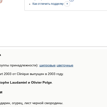
Как отличить подделку
?
а
руппы принадлежности):
шипровые
цветочные
t 2003 от Clinique выпущен в 2003 году.
tophe Laudamiel и Olivier Polge
.
ии
ндарин, огурец, лист черной смородины.