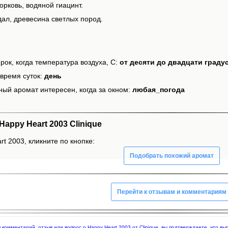
рковь, водяной гиацинт.
дал, древесина светлых пород.
рок, когда температура воздуха, С:
от десяти до двадцати граду
время суток:
день
ный аромат интересен, когда за окном:
любая_погода
ppy Heart 2003 Clinique
t 2003, кликните по кнопке:
Подобрать похожий аромат
Перейти к отзывам и комментариям
я комментарий, отзыв или вопрос о Happy Heart 2003 от Clinique, вы подтверждаете, что 