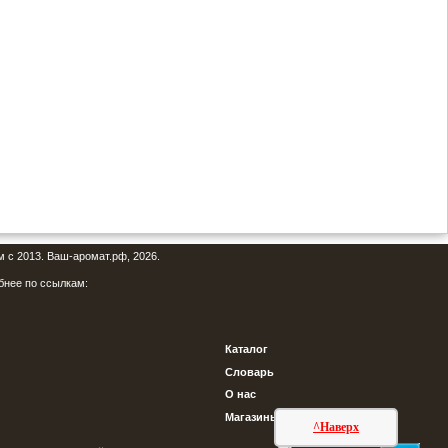
м с 2013. Ваш-аромат.рф, 2026.
бнее по ссылкам:
Каталог
Словарь
О нас
Магазины
^Наверх