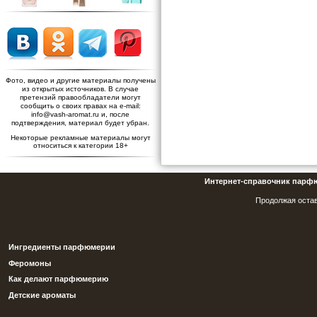
Фото, видео и другие материалы получены
из открытых источников. В случае
претензий правообладатели могут
сообщить о своих правах на e-mail:
info@vash-aromat.ru и, после
подтверждения, материал будет убран.
Некоторые рекламные материалы могут
относиться к категории 18+
Интернет-справочник парф
Продолжая остав
Ингредиенты парфюмерии
Феромоны
Как делают парфюмерию
Детские ароматы