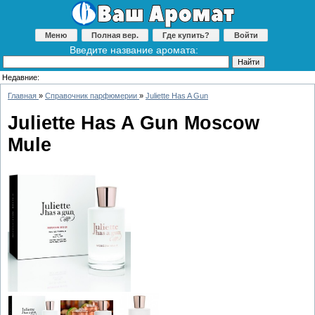
Меню
Полная вер.
Где купить?
Войти
Введите название аромата:
Недавние:
Главная
»
Справочник парфюмерии
»
Juliette Has A Gun
Juliette Has A Gun Moscow
Mule