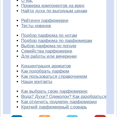
О нас
Проверка компонентов на вред
Найти духи по выгодным ценам
Рейтинги парфюмерии
Тесты новинок
Подбор парфюма по нотам
Подбор парфюма по парфюмерам
Выбор парфюма по погоде
Семейства парфюмерии
Для работы или вечеринки
Концентрация ароматов
Как подобрать парфюм
Как пользоваться справочником
Наши контакты
Как выбрать свою парфюмерию
Вода? Духи? Одеколон? Как разобраться
Как отличить подделку парфюмерии
Краткий парфюмерный словарь