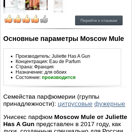
Перейти к отзывам
Основные параметры Moscow Mule
Производитель
:
Juliette Has A Gun
Концентрация:
Eau de Parfum
Страна:
Франция
Назначение:
для обоих
Состояние:
производится
Семейства парфюмерии (группы
принадлежности):
цитрусовые
фужерные
Унисекс парфюм
Moscow Mule от Juliette
Has A Gun
представлен в 2017 году, как
духи, созданные специально для России.