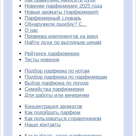
Новинки парфюмерии 2025 года
Новые ароматы (парфюмерия)
Парфюмерный словарь
Обнаружили ошибку? С...
О нас
Проверка компонентов на вред
Найти духи по выгодным ценам
Рейтинги парфюмерии
Тесты новинок
Подбор парфюма по нотам
Подбор парфюма по парфюмерам
Выбор парфюма по погоде
Семейства парфюмерии
Для работы или вечеринки
Концентрация ароматов
Как подобрать парфюм
Как пользоваться справочником
Наши контакты
Как выбрать свою парфюмерию