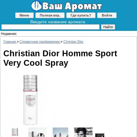
Меню
Полная вер.
Где купить?
Войти
Введите название аромата:
Недавние:
Главная
»
Справочник парфюмерии
»
Christian Dior
Christian Dior Homme Sport
Very Cool Spray