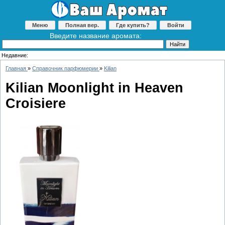
Меню
Полная вер.
Где купить?
Войти
Введите название аромата:
Недавние:
Главная
»
Справочник парфюмерии
»
Kilian
Kilian Moonlight in Heaven
Croisiere