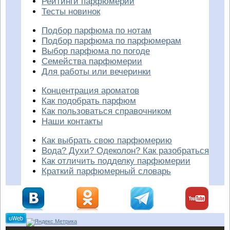
Рейтинги парфюмерии
Тесты новинок
Подбор парфюма по нотам
Подбор парфюма по парфюмерам
Выбор парфюма по погоде
Семейства парфюмерии
Для работы или вечеринки
Концентрация ароматов
Как подобрать парфюм
Как пользоваться справочником
Наши контакты
Как выбрать свою парфюмерию
Вода? Духи? Одеколон? Как разобраться
Как отличить подделку парфюмерии
Краткий парфюмерный словарь