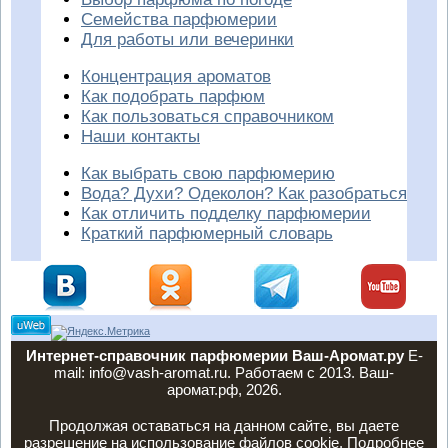
Семейства парфюмерии
Для работы или вечеринки
Концентрация ароматов
Как подобрать парфюм
Как пользоваться справочником
Наши контакты
Как выбрать свою парфюмерию
Вода? Духи? Одеколон? Как разобраться
Как отличить подделку парфюмерии
Краткий парфюмерный словарь
Интернет-справочник парфюмерии Ваш-Аромат.ру
E-
mail: info@vash-aromat.ru. Работаем с 2013. Ваш-
аромат.рф, 2026.
Продолжая оставаться на данном сайте, вы даете
разрешение на использование файлов cookie. Подробнее