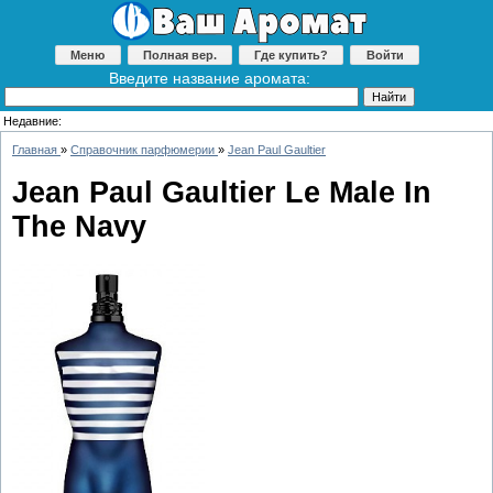
Меню
Полная вер.
Где купить?
Войти
Введите название аромата:
Недавние:
Главная
»
Справочник парфюмерии
»
Jean Paul Gaultier
Jean Paul Gaultier Le Male In
The Navy