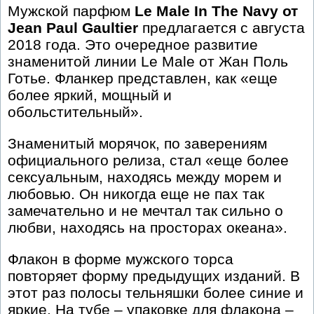
Мужской парфюм
Le Male In The Navy от
Jean Paul Gaultier
предлагается с августа
2018 года. Это очередное развитие
знаменитой линии Le Male от Жан Поль
Готье. Фланкер представлен, как «еще
более яркий, мощный и
обольстительный».
Знаменитый морячок, по заверениям
официального релиза, стал «еще более
сексуальным, находясь между морем и
любовью. Он никогда еще не пах так
замечательно и не мечтал так сильно о
любви, находясь на просторах океана».
Флакон в форме мужского торса
повторяет форму предыдущих изданий. В
этот раз полосы тельняшки более синие и
яркие. На тубе – упаковке для флакона –