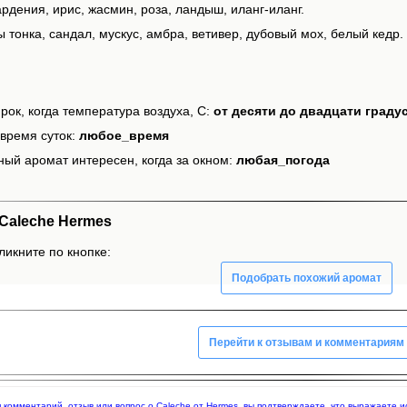
рдения, ирис, жасмин, роза, ландыш, иланг-иланг.
 тонка, сандал, мускус, амбра, ветивер, дубовый мох, белый кедр.
рок, когда температура воздуха, С:
от десяти до двадцати граду
время суток:
любое_время
ный аромат интересен, когда за окном:
любая_погода
Caleche Hermes
ликните по кнопке:
Подобрать похожий аромат
Перейти к отзывам и комментариям
яя комментарий, отзыв или вопрос о Caleche от Hermes, вы подтверждаете, что выражаете