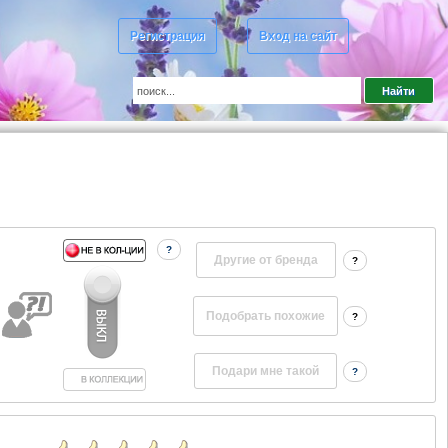
Регистрация
Вход на сайт
?
Другие от бренда
?
?
?