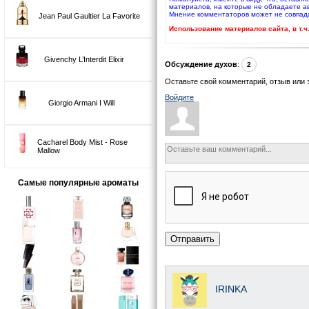
материалов, на которые не обладаете а
Мнение комментаторов может не совпад
Jean Paul Gaultier La Favorite
Использование материалов сайта, в т.
Givenchy L’Interdit Elixir
Обсуждение духов
:
2
Оставьте свой комментарий, отзыв или 
Войдите
Giorgio Armani I Will
Cacharel Body Mist - Rose
Mallow
Самые популярные ароматы
Отправить
IRINKA