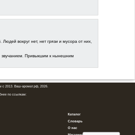
Людей вокруг нет, нет грязи и мусора от них,
м звучанием. Привыкшим к нынешним
м с 2013. Ваш-аромат.рф, 2026.
бнее по ссылкам:
Каталог
Словарь
О нас
Магазины