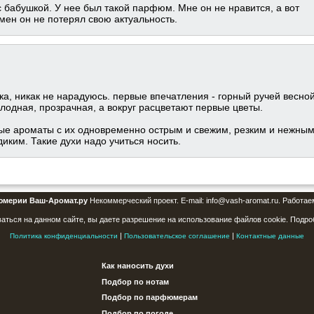
 бабушкой. У нее был такой парфюм. Мне он не нравится, а вот
мен он не потерял свою актуальность.
а, никак не нарадуюсь. первые впечатления - горный ручей весной. 
олодная, прозрачная, а вокруг расцветают первые цветы.
ные ароматы с их одновременно острым и свежим, резким и нежны
иким. Такие духи надо учиться носить.
юмерии Ваш-Аромат.ру
Некоммерческий проект. E-mail: info@vash-aromat.ru. Работае
аться на данном сайте, вы даете разрешение на использование файлов cookie. Подро
|
|
Политика конфиденциальности
Пользовательское соглашение
Контактные данные
Как наносить духи
Подбор по нотам
Подбор по парфюмерам
Подбор по погоде