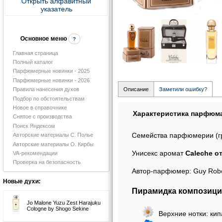
Открыть алфавитный
указатель
Основное меню
?
Главная страница
Полный каталог
Парфюмерные новинки - 2025
Парфюмерные новинки - 2026
Правила нанесения духов
Описание
Заметили ошибку?
Подбор по обстоятельствам
Новое в справочнике
Характеристика парфюм
Снятое с производства
Поиск Яндексом
Семейства парфюмерии (г
Авторские материалы С. Полье
Авторские материалы О. Кирбы
Унисекс аромат
Caleche о
VA-рекомендации
Проверка на безопасность
Автор-парфюмер: Guy Robe
Новые духи:
Пирамидка композици
Jo Malone Yuzu Zest Harajuku
Cologne by Shogo Sekine
Верхние нотки: кип