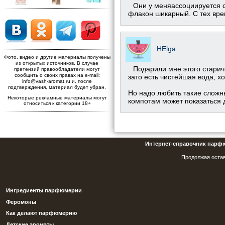
Они у меняассоциируется с
флакон шикарный. С тех вре
HElga
Фото, видео и другие материалы получены
из открытых источников. В случае
Подарили мне этого старичк
претензий правообладатели могут
сообщить о своих правах на e-mail:
зато есть чистейшая вода, х
info@vash-aromat.ru и, после
подтверждения, материал будет убран.
Но надо любить такие слож
Некоторые рекламные материалы могут
компотам может показаться д
относиться к категории 18+
Интернет-справочник парф
Продолжая остав
Ингредиенты парфюмерии
Феромоны
Как делают парфюмерию
Детские ароматы