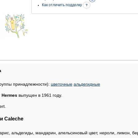
Как отличить подделку
?
а
руппы принадлежности):
цветочные
альдегидные
т Hermes
выпущен в 1961 году.
rt.
и Caleche
арис, альдегиды, мандарин, апельсиновый цвет, нероли, лимон, бе