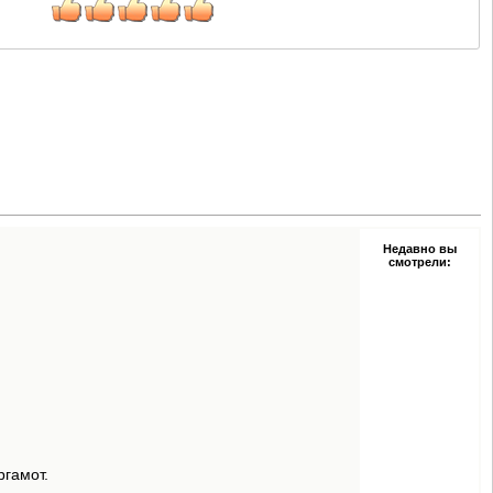
Недавно вы
смотрели:
ргамот.