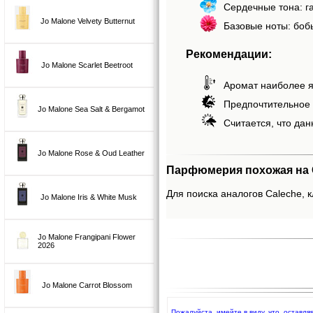
Сердечные тона: га
Jo Malone Velvety Butternut
Базовые ноты: бобы
Рекомендации:
Jo Malone Scarlet Beetroot
Аромат наиболее я
Предпочтительное 
Jo Malone Sea Salt & Bergamot
Считается, что дан
Jo Malone Rose & Oud Leather
Парфюмерия похожая на 
Для поиска аналогов Caleche, к
Jo Malone Iris & White Musk
Jo Malone Frangipani Flower
2026
Jo Malone Carrot Blossom
Пожалуйста, имейте в виду, что, оставл