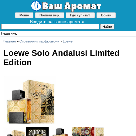
Меню
Полная вер.
Где купить?
Войти
Введите название аромата:
Недавние:
Главная
»
Справочник парфюмерии
»
Loewe
Loewe Solo Andalusi Limited
Edition