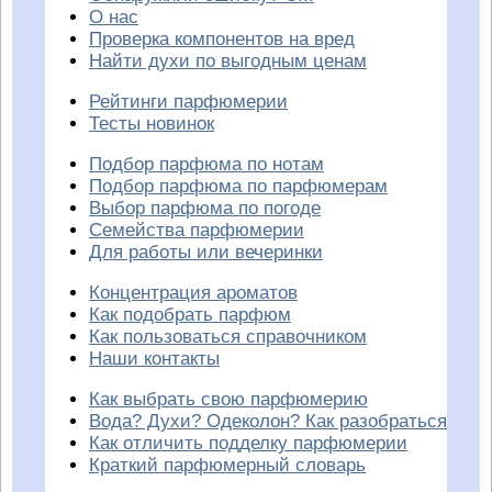
О нас
Проверка компонентов на вред
Найти духи по выгодным ценам
Рейтинги парфюмерии
Тесты новинок
Подбор парфюма по нотам
Подбор парфюма по парфюмерам
Выбор парфюма по погоде
Семейства парфюмерии
Для работы или вечеринки
Концентрация ароматов
Как подобрать парфюм
Как пользоваться справочником
Наши контакты
Как выбрать свою парфюмерию
Вода? Духи? Одеколон? Как разобраться
Как отличить подделку парфюмерии
Краткий парфюмерный словарь