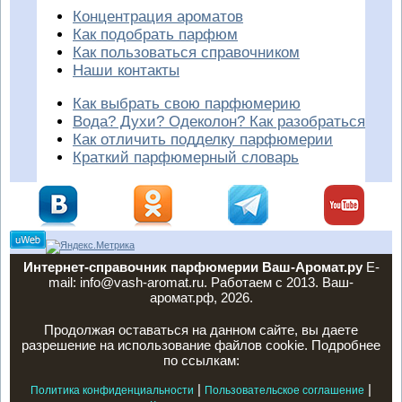
Концентрация ароматов
Как подобрать парфюм
Как пользоваться справочником
Наши контакты
Как выбрать свою парфюмерию
Вода? Духи? Одеколон? Как разобраться
Как отличить подделку парфюмерии
Краткий парфюмерный словарь
Интернет-справочник парфюмерии Ваш-Аромат.ру
E-
mail: info@vash-aromat.ru. Работаем с 2013. Ваш-
аромат.рф, 2026.
Продолжая оставаться на данном сайте, вы даете
разрешение на использование файлов cookie. Подробнее
по ссылкам:
|
|
Политика конфиденциальности
Пользовательское соглашение