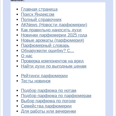
Главная страница
Поиск Яндексом
Полный справочник
AKNews (Новости парфюмерии)
Как правильно наносить духи
Новинки парфюмерии 2025 года
Новые ароматы (парфюмерия)
Парфюмерный словарь
Обнаружили ошибку? С...
О нас
Проверка компонентов на вред
Найти духи по выгодным ценам
Рейтинги парфюмерии
Тесты новинок
Подбор парфюма по нотам
Подбор парфюма по парфюмерам
Выбор парфюма по погоде
Семейства парфюмерии
Для работы или вечеринки