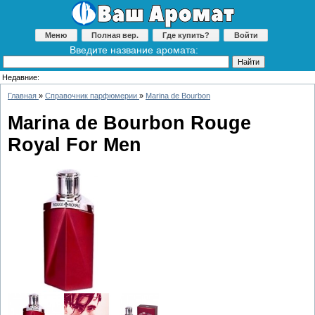
Меню
Полная вер.
Где купить?
Войти
Введите название аромата:
Недавние:
Главная
»
Справочник парфюмерии
»
Marina de Bourbon
Marina de Bourbon Rouge
Royal For Men