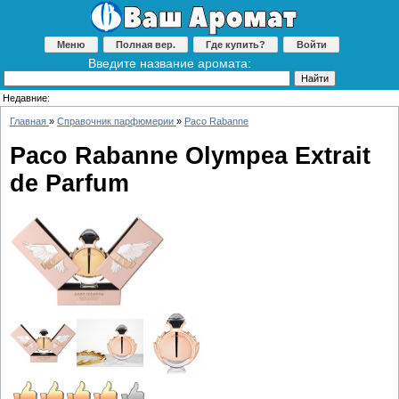
Меню
Полная вер.
Где купить?
Войти
Введите название аромата:
Недавние:
Главная
»
Справочник парфюмерии
»
Paco Rabanne
Paco Rabanne Olympea Extrait
de Parfum