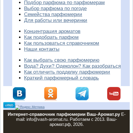
Подбор парфюма по парфюмерам
Выбор парфюма по погоде
Семейства парфюмерии
Для работы или вечеринки
Концентрация ароматов
Как подобрать парфюм
Как пользоваться справочником
Наши контакты
Как выбрать свою парфюмерию
Вода? Духи? Одеколон? Как разобраться
Как отличить подделку парфюмерии
Краткий парфюмерный словарь
Интернет-справочник парфюмерии Ваш-Аромат.ру
E-
mail: info@vash-aromat.ru. Работаем с 2013. Ваш-
аромат.рф, 2026.