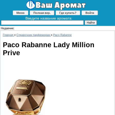
Меню
Полная вер.
Где купить?
Войти
Введите название аромата:
Недавние:
Главная
»
Справочник парфюмерии
»
Paco Rabanne
Paco Rabanne Lady Million
Prive