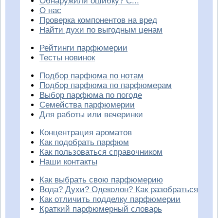
Обнаружили ошибку? С...
О нас
Проверка компонентов на вред
Найти духи по выгодным ценам
Рейтинги парфюмерии
Тесты новинок
Подбор парфюма по нотам
Подбор парфюма по парфюмерам
Выбор парфюма по погоде
Семейства парфюмерии
Для работы или вечеринки
Концентрация ароматов
Как подобрать парфюм
Как пользоваться справочником
Наши контакты
Как выбрать свою парфюмерию
Вода? Духи? Одеколон? Как разобраться
Как отличить подделку парфюмерии
Краткий парфюмерный словарь