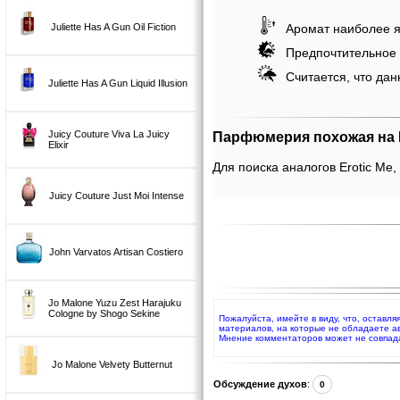
Juliette Has A Gun Oil Fiction
Аромат наиболее я
Предпочтительное 
Считается, что дан
Juliette Has A Gun Liquid Illusion
Juicy Couture Viva La Juicy
Парфюмерия похожая на E
Elixir
Для поиска аналогов Erotic Me,
Juicy Couture Just Moi Intense
John Varvatos Artisan Costiero
Jo Malone Yuzu Zest Harajuku
Cologne by Shogo Sekine
Пожалуйста, имейте в виду, что, оставл
материалов, на которые не обладаете а
Мнение комментаторов может не совпад
Jo Malone Velvety Butternut
Обсуждение духов
:
0