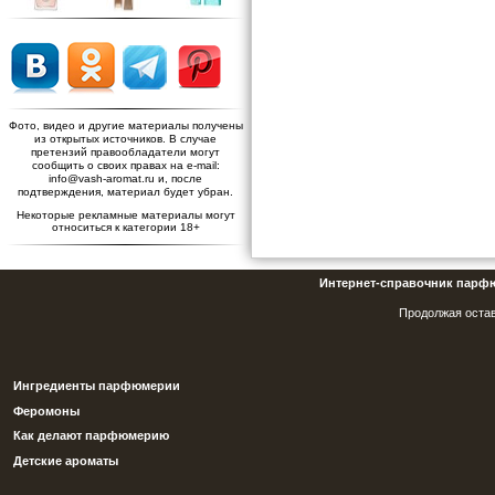
Фото, видео и другие материалы получены
из открытых источников. В случае
претензий правообладатели могут
сообщить о своих правах на e-mail:
info@vash-aromat.ru и, после
подтверждения, материал будет убран.
Некоторые рекламные материалы могут
относиться к категории 18+
Интернет-справочник парф
Продолжая остав
Ингредиенты парфюмерии
Феромоны
Как делают парфюмерию
Детские ароматы