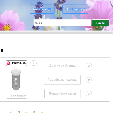
Регистрация
Вход на сайт
Me
?
Другие от бренда
?
?
?