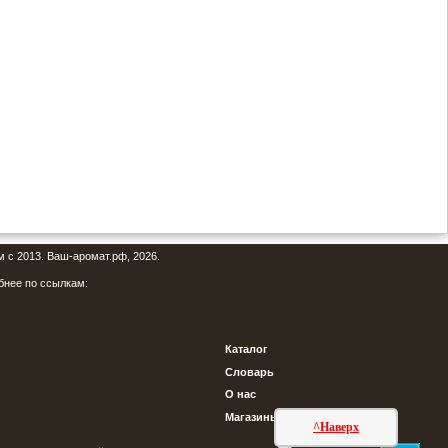
м с 2013. Ваш-аромат.рф, 2026.
бнее по ссылкам:
Каталог
Словарь
О нас
Магазины
^Наверх