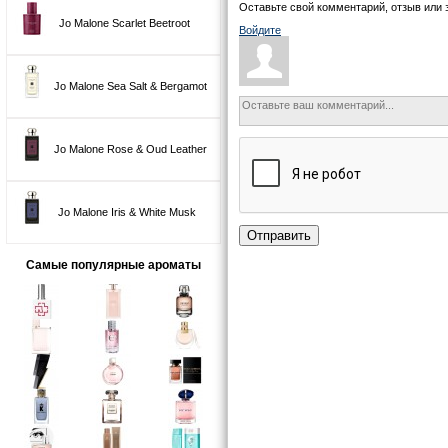
Оставьте свой комментарий, отзыв или 
Jo Malone Scarlet Beetroot
Войдите
Jo Malone Sea Salt & Bergamot
Jo Malone Rose & Oud Leather
Jo Malone Iris & White Musk
Отправить
Самые популярные ароматы