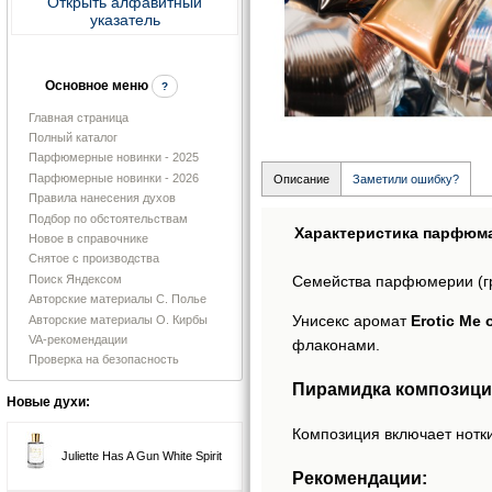
Открыть алфавитный
указатель
Основное меню
?
Главная страница
Полный каталог
Парфюмерные новинки - 2025
Парфюмерные новинки - 2026
Описание
Заметили ошибку?
Правила нанесения духов
Подбор по обстоятельствам
Характеристика парфюм
Новое в справочнике
Снятое с производства
Поиск Яндексом
Семейства парфюмерии (г
Авторские материалы С. Полье
Унисекс аромат
Erotic Me
Авторские материалы О. Кирбы
VA-рекомендации
флаконами.
Проверка на безопасность
Пирамидка композиции
Новые духи:
Композиция включает нотки
Juliette Has A Gun White Spirit
Рекомендации: