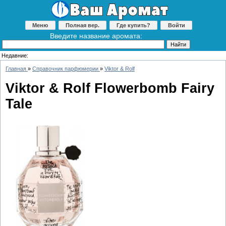
Меню
Полная вер.
Где купить?
Войти
Введите название аромата:
Недавние:
Главная
»
Справочник парфюмерии
»
Viktor & Rolf
Viktor & Rolf Flowerbomb Fairy
Tale