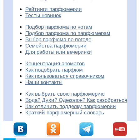
Рейтинги парфюмерии
Тесты новинок
Подбор парфюма по нотам
Подбор парфюма по парфюмерам
Выбор парфюма по погоде
Семейства парфюмерии
Для работы или вечеринки
Концентрация ароматов
Как подобрать парфюм
Как пользоваться справочником
Наши контакты
Как выбрать свою парфюмерию
Вода? Духи? Одеколон? Как разобраться
Как отличить подделку парфюмерии
Краткий парфюмерный словарь