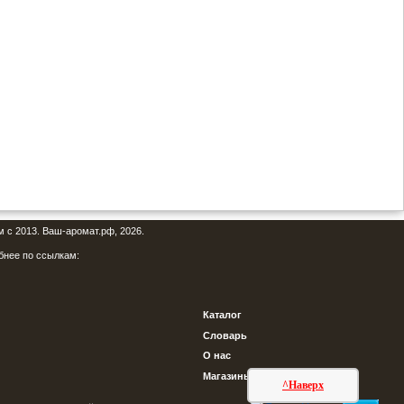
м с 2013. Ваш-аромат.рф, 2026.
бнее по ссылкам:
Каталог
Словарь
О нас
Магазины
^Наверх