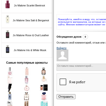
Jo Malone Scarlet Beetroot
Пожалуйста, имейте в виду, что, оставля
Jo Malone Sea Salt & Bergamot
используете материалов, на которые не
сайта. Мнение комментаторов может не 
Jo Malone Rose & Oud Leather
Обсуждение духов
:
0
Оставьте свой комментарий, отзыв или 
Войдите
Jo Malone Iris & White Musk
Самые популярные ароматы
Отправить