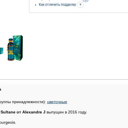
Как отличить подделку
?
а
руппы принадлежности):
цветочные
Sultane от Alexandre J
выпущен в 2016 году.
urgeois.