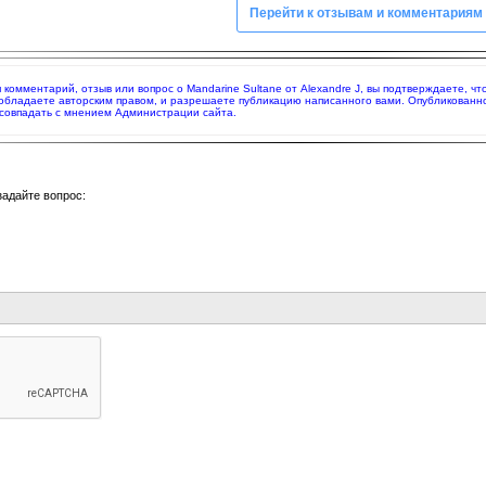
Перейти к отзывам и комментариям
я комментарий, отзыв или вопрос о Mandarine Sultane от Alexandre J, вы подтверждаете, 
 обладаете авторским правом, и разрешаете публикацию написанного вами. Опубликованн
совпадать с мнением Администрации сайта.
задайте вопрос: