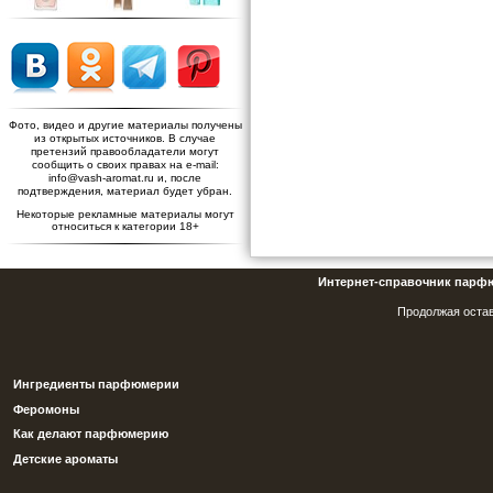
Фото, видео и другие материалы получены
из открытых источников. В случае
претензий правообладатели могут
сообщить о своих правах на e-mail:
info@vash-aromat.ru и, после
подтверждения, материал будет убран.
Некоторые рекламные материалы могут
относиться к категории 18+
Интернет-справочник парф
Продолжая остав
Ингредиенты парфюмерии
Феромоны
Как делают парфюмерию
Детские ароматы