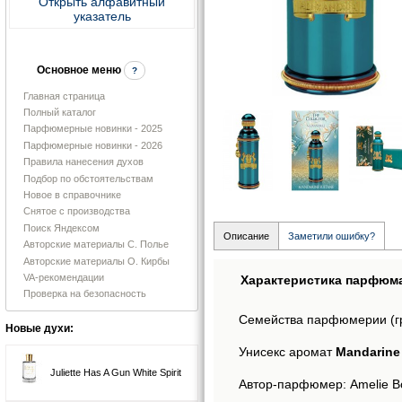
Открыть алфавитный
указатель
Основное меню
?
Главная страница
Полный каталог
Парфюмерные новинки - 2025
Парфюмерные новинки - 2026
Правила нанесения духов
Подбор по обстоятельствам
Новое в справочнике
Снятое с производства
Поиск Яндексом
Описание
Заметили ошибку?
Авторские материалы С. Полье
Авторские материалы О. Кирбы
VA-рекомендации
Характеристика парфюм
Проверка на безопасность
Семейства парфюмерии (г
Новые духи:
Унисекс аромат
Mandarine 
Juliette Has A Gun White Spirit
Автор-парфюмер: Amelie Bo