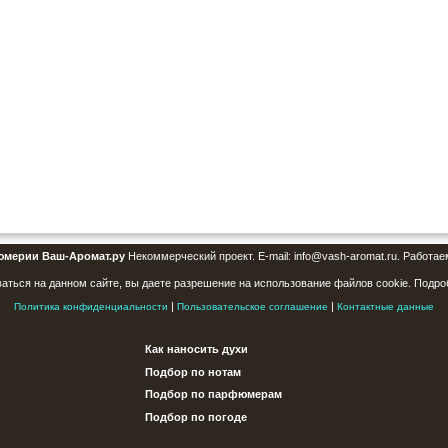
юмерии Ваш-Аромат.ру
Некоммерческий проект. E-mail: info@vash-aromat.ru. Работае
аться на данном сайте, вы даете разрешение на использование файлов cookie. Подро
|
|
Политика конфиденциальности
Пользовательское соглашение
Контактные данные
Как наносить духи
Подбор по нотам
Подбор по парфюмерам
Подбор по погоде