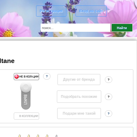
Регистрация
Вход на сайт
ltane
?
Другие от бренда
?
?
?