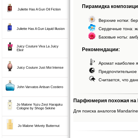
Пирамидка композиции
Juliette Has A Gun Oil Fiction
Верхние нотки: бер
Сердечные тона: ж
Juliette Has A Gun Liquid Illusion
Базовые ноты: амб
Juicy Couture Viva La Juicy
Рекомендации:
Elixir
Аромат наиболее я
Juicy Couture Just Moi Intense
Предпочтительное 
Считается, что дан
John Varvatos Artisan Costiero
Парфюмерия похожая на Ma
Jo Malone Yuzu Zest Harajuku
Cologne by Shogo Sekine
Для поиска аналогов Mandarine 
Jo Malone Velvety Butternut