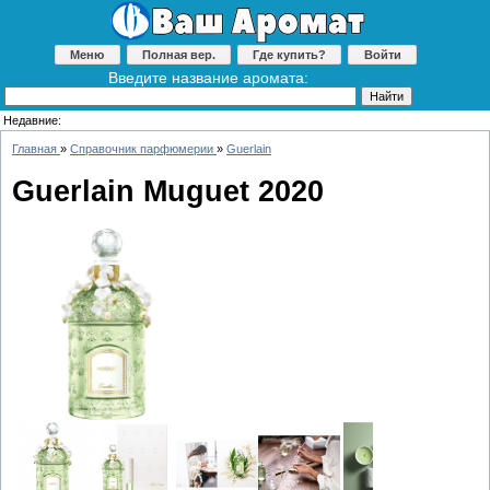
Меню
Полная вер.
Где купить?
Войти
Введите название аромата:
Недавние:
Главная
»
Справочник парфюмерии
»
Guerlain
Guerlain Muguet 2020