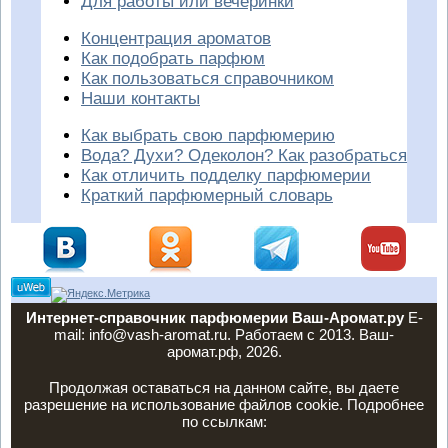
Для работы или вечеринки
Концентрация ароматов
Как подобрать парфюм
Как пользоваться справочником
Наши контакты
Как выбрать свою парфюмерию
Вода? Духи? Одеколон? Как разобраться
Как отличить подделку парфюмерии
Краткий парфюмерный словарь
Интернет-справочник парфюмерии Ваш-Аромат.ру
E-
mail: info@vash-aromat.ru. Работаем с 2013. Ваш-
аромат.рф, 2026.
Продолжая оставаться на данном сайте, вы даете
разрешение на использование файлов cookie. Подробнее
по ссылкам: