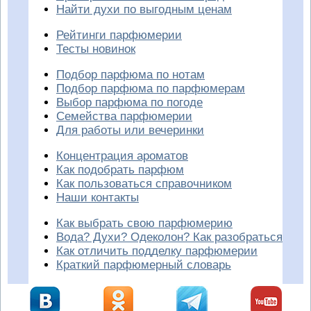
Найти духи по выгодным ценам
Рейтинги парфюмерии
Тесты новинок
Подбор парфюма по нотам
Подбор парфюма по парфюмерам
Выбор парфюма по погоде
Семейства парфюмерии
Для работы или вечеринки
Концентрация ароматов
Как подобрать парфюм
Как пользоваться справочником
Наши контакты
Как выбрать свою парфюмерию
Вода? Духи? Одеколон? Как разобраться
Как отличить подделку парфюмерии
Краткий парфюмерный словарь