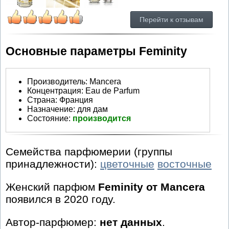
Перейти к отзывам
Основные параметры Feminity
Производитель
:
Mancera
Концентрация:
Eau de Parfum
Страна:
Франция
Назначение:
для дам
Состояние:
производится
Семейства парфюмерии (группы
принадлежности):
цветочные
восточные
Женский парфюм
Feminity от Mancera
появился в 2020 году.
Автор-парфюмер:
нет данных
.