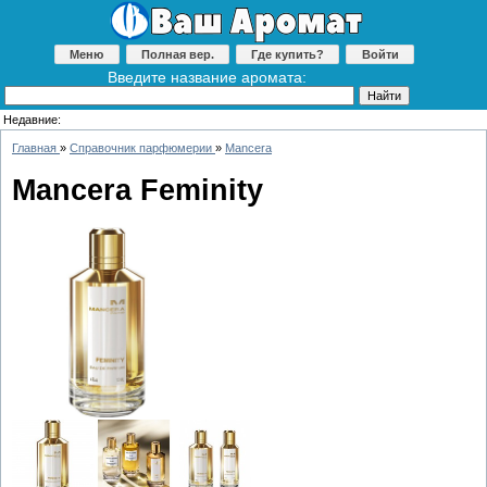
Меню
Полная вер.
Где купить?
Войти
Введите название аромата:
Недавние:
Главная
»
Справочник парфюмерии
»
Mancera
Mancera Feminity