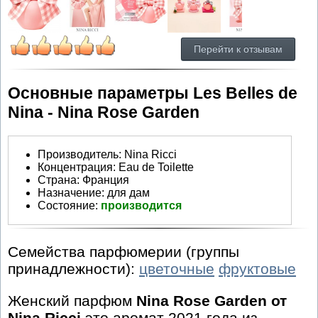
Перейти к отзывам
Основные параметры Les Belles de
Nina - Nina Rose Garden
Производитель
:
Nina Ricci
Концентрация:
Eau de Toilette
Страна:
Франция
Назначение:
для дам
Состояние:
производится
Семейства парфюмерии (группы
принадлежности):
цветочные
фруктовые
Женский парфюм
Nina Rose Garden от
Nina Ricci
это аромат 2021 года из