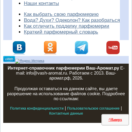
Наши контакты
Как выбрать свою парфюмерию
Вода? Духи? Одеколон? Как разобраться
Как отличить подделку парфюмерии
Краткий парфюмерный словарь
Интернет-справочник парфюмерии Ваш-Аромат.ру
E-
mail: info@vash-aromat.ru. Работаем с 2013. Ваш-
аромат.рф, 2026.
Продолжая оставаться на данном сайте, вы даете
разрешение на использование файлов cookie. Подробнее
по ссылкам:
|
|
Политика конфиденциальности
Пользовательское соглашение
Контактные данные
^Наверх