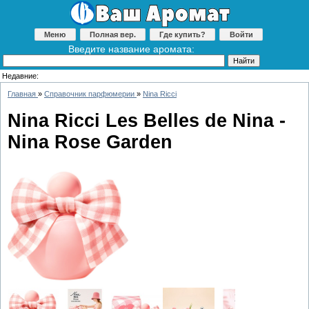
Меню
Полная вер.
Где купить?
Войти
Введите название аромата:
Недавние:
Главная
»
Справочник парфюмерии
»
Nina Ricci
Nina Ricci Les Belles de Nina -
Nina Rose Garden