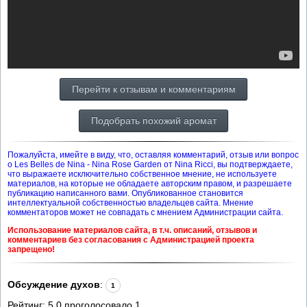
Перейти к отзывам и комментариям
Подобрать похожий аромат
Пожалуйста, имейте в виду, что, оставляя комментарий, отзыв или вопрос
о Les Belles de Nina - Nina Rose Garden от Nina Ricci, вы подтверждаете,
что выражаете исключительно собственное мнение, не используете
материалов, на которые не обладаете авторским правом, и разрешаете
публикацию написанного вами. Опубликованное становится
интеллектуальной собственностью владельцев сайта. Мнение
комментаторов может не совпадать с мнением Администрации сайта.
Использование материалов сайта, в т.ч. описаний, отзывов и
комментариев без согласования с Администрацией проекта
запрещено!
Обсуждение духов
:
1
Рейтинг:
5.0
проголосовало
1
.