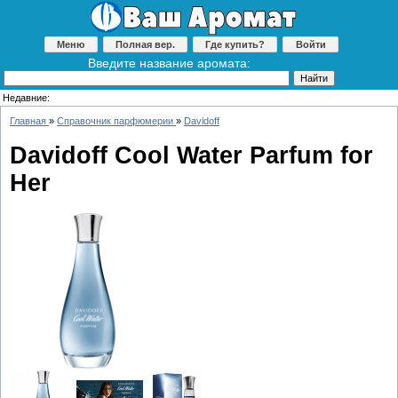
Меню
Полная вер.
Где купить?
Войти
Введите название аромата:
Недавние:
Главная
»
Справочник парфюмерии
»
Davidoff
Davidoff Cool Water Parfum for
Her