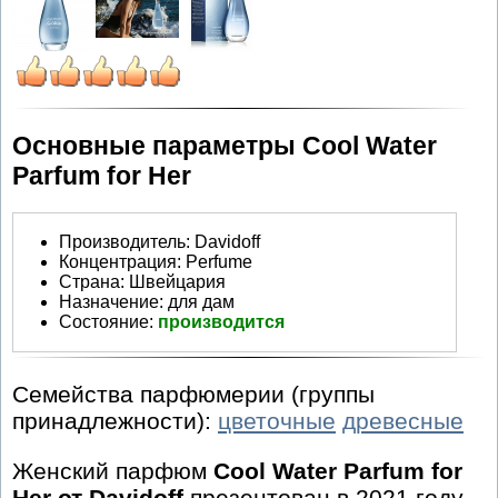
Основные параметры Cool Water
Parfum for Her
Производитель
:
Davidoff
Концентрация:
Perfume
Страна:
Швейцария
Назначение:
для дам
Состояние:
производится
Семейства парфюмерии (группы
принадлежности):
цветочные
древесные
Женский парфюм
Cool Water Parfum for
Her от Davidoff
презентован в 2021 году.