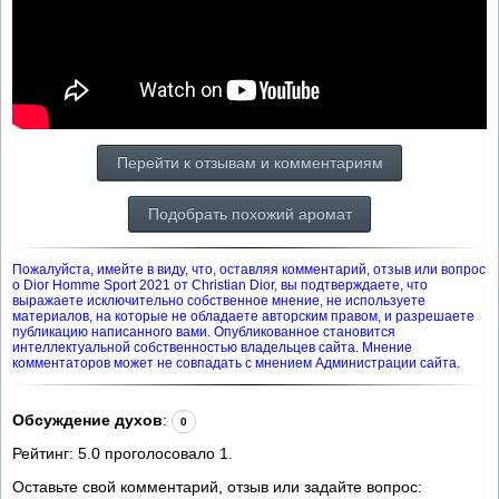
Перейти к отзывам и комментариям
Подобрать похожий аромат
Пожалуйста, имейте в виду, что, оставляя комментарий, отзыв или вопрос
о Dior Homme Sport 2021 от Christian Dior, вы подтверждаете, что
выражаете исключительно собственное мнение, не используете
материалов, на которые не обладаете авторским правом, и разрешаете
публикацию написанного вами. Опубликованное становится
интеллектуальной собственностью владельцев сайта. Мнение
комментаторов может не совпадать с мнением Администрации сайта.
Обсуждение духов
:
0
Рейтинг:
5.0
проголосовало
1
.
Оставьте свой комментарий, отзыв или задайте вопрос: