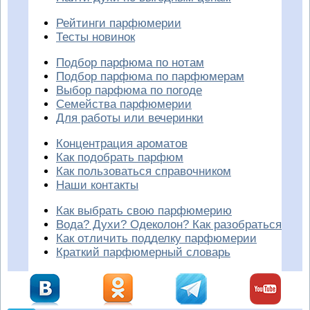
Рейтинги парфюмерии
Тесты новинок
Подбор парфюма по нотам
Подбор парфюма по парфюмерам
Выбор парфюма по погоде
Семейства парфюмерии
Для работы или вечеринки
Концентрация ароматов
Как подобрать парфюм
Как пользоваться справочником
Наши контакты
Как выбрать свою парфюмерию
Вода? Духи? Одеколон? Как разобраться
Как отличить подделку парфюмерии
Краткий парфюмерный словарь