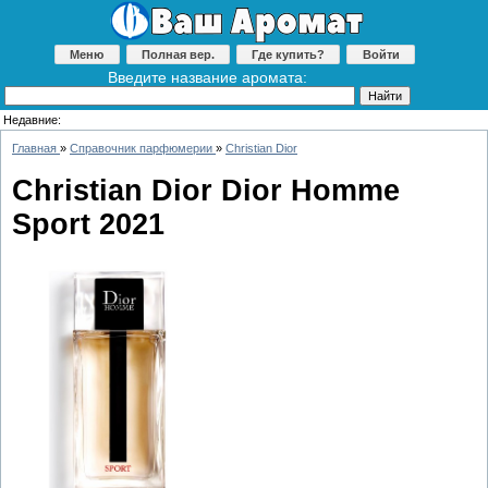
Меню
Полная вер.
Где купить?
Войти
Введите название аромата:
Недавние:
Главная
»
Справочник парфюмерии
»
Christian Dior
Christian Dior Dior Homme
Sport 2021