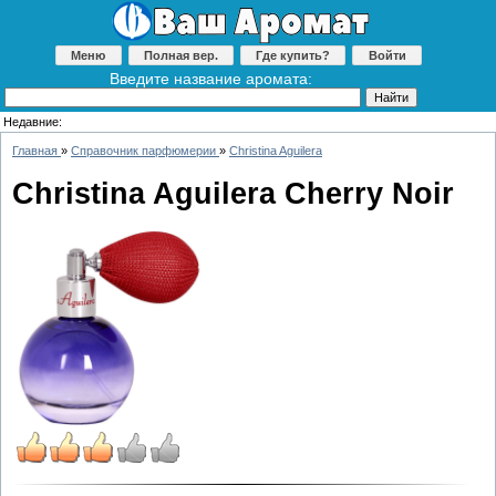
Меню
Полная вер.
Где купить?
Войти
Введите название аромата:
Недавние:
Главная
»
Справочник парфюмерии
»
Christina Aguilera
Christina Aguilera Cherry Noir