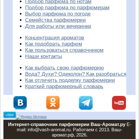
Подбор парфюма по нотам
Подбор парфюма по парфюмерам
Выбор парфюма по погоде
Семейства парфюмерии
Для работы или вечеринки
Концентрация ароматов
Как подобрать парфюм
Как пользоваться справочником
Наши контакты
Как выбрать свою парфюмерию
Вода? Духи? Одеколон? Как разобраться
Как отличить подделку парфюмерии
Краткий парфюмерный словарь
Интернет-справочник парфюмерии Ваш-Аромат.ру
E-
mail: info@vash-aromat.ru. Работаем с 2013. Ваш-
аромат.рф, 2026.