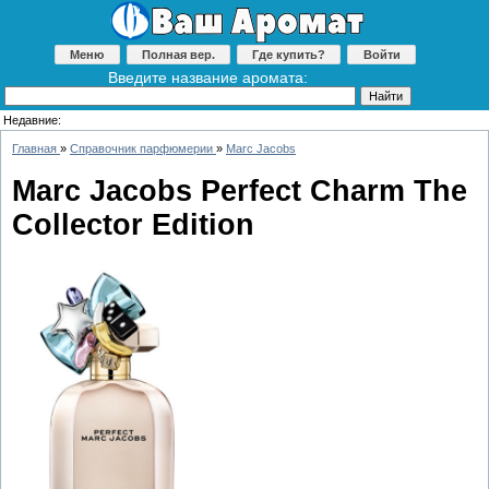
Меню
Полная вер.
Где купить?
Войти
Введите название аромата:
Недавние:
Главная
»
Справочник парфюмерии
»
Marc Jacobs
Marc Jacobs Perfect Charm The
Collector Edition