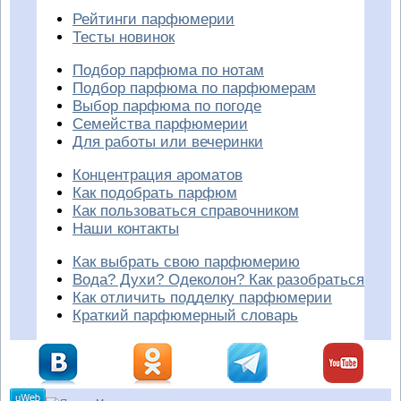
Рейтинги парфюмерии
Тесты новинок
Подбор парфюма по нотам
Подбор парфюма по парфюмерам
Выбор парфюма по погоде
Семейства парфюмерии
Для работы или вечеринки
Концентрация ароматов
Как подобрать парфюм
Как пользоваться справочником
Наши контакты
Как выбрать свою парфюмерию
Вода? Духи? Одеколон? Как разобраться
Как отличить подделку парфюмерии
Краткий парфюмерный словарь