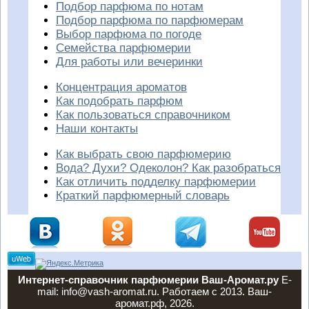
Подбор парфюма по нотам
Подбор парфюма по парфюмерам
Выбор парфюма по погоде
Семейства парфюмерии
Для работы или вечеринки
Концентрация ароматов
Как подобрать парфюм
Как пользоваться справочником
Наши контакты
Как выбрать свою парфюмерию
Вода? Духи? Одеколон? Как разобраться
Как отличить подделку парфюмерии
Краткий парфюмерный словарь
Интернет-справочник парфюмерии Ваш-Аромат.ру
E-
mail: info@vash-aromat.ru. Работаем с 2013. Ваш-
аромат.рф, 2026.