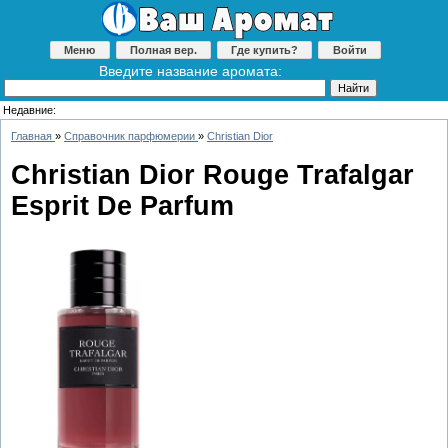
Меню
Полная вер.
Где купить?
Войти
Введите название аромата:
Недавние:
Главная
»
Справочник парфюмерии
»
Christian Dior
Christian Dior Rouge Trafalgar
Esprit De Parfum