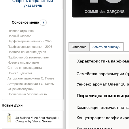
Открыть алфавитный
указатель
Основное меню
?
Главная страница
Полный каталог
Парфюмерные новинки - 2025
Парфюмерные новинки - 2026
Описание
Заметили ошибку?
Правила нанесения духов
Подбор по обстоятельствам
Характеристика парфюм
Новое в справочнике
Снятое с производства
Поиск Яндексом
Семейства парфюмерии (г
Авторские материалы С. Полье
Унисекс аромат
Odeur 10 
Авторские материалы О. Кирбы
VA-рекомендации
Проверка на безопасность
Пирамидка композици
Новые духи:
Композиция включает нотки
Концентрация: парфюмиро
Jo Malone Yuzu Zest Harajuku
Cologne by Shogo Sekine