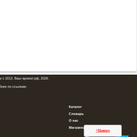
м с 2013. Ваш-аромат.рф, 2026.
бнее по ссылкам:
Каталог
Словарь
О нас
Магазины
^Наверх