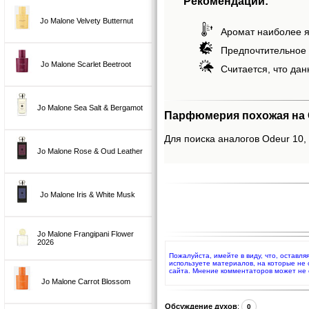
Рекомендации:
Jo Malone Velvety Butternut
Аромат наиболее я
Предпочтительное 
Jo Malone Scarlet Beetroot
Считается, что дан
Jo Malone Sea Salt & Bergamot
Парфюмерия похожая на 
Для поиска аналогов Odeur 10, 
Jo Malone Rose & Oud Leather
Jo Malone Iris & White Musk
Jo Malone Frangipani Flower
2026
Пожалуйста, имейте в виду, что, оставл
используете материалов, на которые не
сайта. Мнение комментаторов может не 
Jo Malone Carrot Blossom
Обсуждение духов
:
0