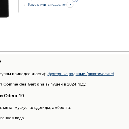
Как отличить подделку
?
а
руппы принадлежности):
фужерные
водяные (акватические)
от Comme des Garcons
выпущен в 2024 году.
и Odeur 10
: мята, мускус, альдегиды, амбретта.
ванная вода.