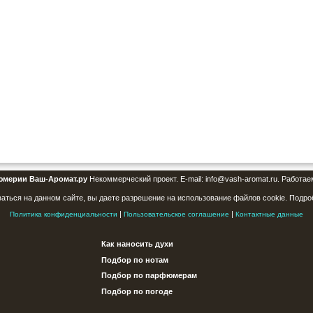
юмерии Ваш-Аромат.ру
Некоммерческий проект. E-mail: info@vash-aromat.ru. Работае
аться на данном сайте, вы даете разрешение на использование файлов cookie. Подро
|
|
Политика конфиденциальности
Пользовательское соглашение
Контактные данные
Как наносить духи
Подбор по нотам
Подбор по парфюмерам
Подбор по погоде