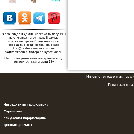
Фото, видео и другие материалы получены
из открытых источников. В случае
претензий правообладатели могут
сообщить о своих правах на e-mail:
info@vash-aromat.ru и, после
подтверждения, материал будет убран.
Некоторые рекламные материалы могут
относиться к категории 18+
Интернет-справочник парф
Продолжая остав
Ингредиенты парфюмерии
Феромоны
Как делают парфюмерию
Детские ароматы