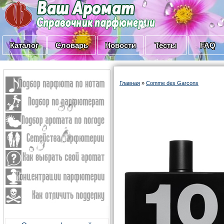
Каталог
Словарь
Новости
Тесты
FAQ
Главная
»
Comme des Garcons