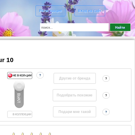
Регистрация
Вход на сайт
r 10
?
Другие от бренда
?
?
?