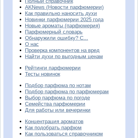
Полный справочник
AKNews (Новости парфюмерии)
Как правильно наносить духи
Новинки парфюмерии 2025 года
Новые ароматы (парфюмерия)
Парфюмерный словарь
Обнаружили ошибку? С...
О нас
Проверка компонентов на вред
Найти духи по выгодным ценам
Рейтинги парфюмерии
Тесты новинок
Подбор парфюма по нотам
Подбор парфюма по парфюмерам
Выбор парфюма по погоде
Семейства парфюмерии
Для работы или вечеринки
Концентрация ароматов
Как подобрать парфюм
Как пользоваться справочником