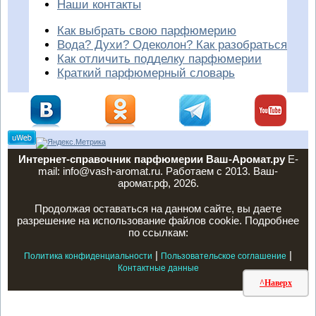
Наши контакты
Как выбрать свою парфюмерию
Вода? Духи? Одеколон? Как разобраться
Как отличить подделку парфюмерии
Краткий парфюмерный словарь
Интернет-справочник парфюмерии Ваш-Аромат.ру
E-
mail: info@vash-aromat.ru. Работаем с 2013. Ваш-
аромат.рф, 2026.
Продолжая оставаться на данном сайте, вы даете
разрешение на использование файлов cookie. Подробнее
по ссылкам:
|
|
Политика конфиденциальности
Пользовательское соглашение
Контактные данные
^Наверх