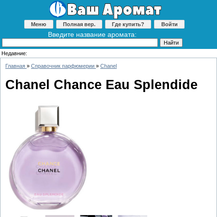
Меню
Полная вер.
Где купить?
Войти
Введите название аромата:
Недавние:
Главная
»
Справочник парфюмерии
»
Chanel
Chanel Chance Eau Splendide