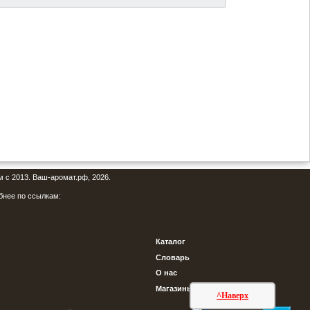
м с 2013. Ваш-аромат.рф, 2026.
бнее по ссылкам:
Каталог
Словарь
О нас
Магазины
^Наверх