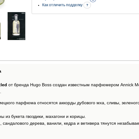
Как отличить подделку
?
а
tled
от бренда Hugo Boss создан известным парфюмером Annick M
.
мецкого парфюма относятся аккорды дубового мха, сливы, зеленого
ы из букета гвоздики, махагони и корицы.
, сандалового дерева, ванили, кедра и ветивера тянутся незабы