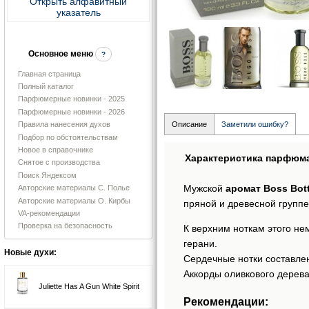
Открыть алфавитный
указатель
Основное меню
?
Главная страница
Полный каталог
Парфюмерные новинки - 2025
Парфюмерные новинки - 2026
Правила нанесения духов
Описание
Заметили ошибку?
Подбор по обстоятельствам
Новое в справочнике
Характеристика парфюм
Снятое с производства
Поиск Яндексом
Мужской
аромат Boss Bot
Авторские материалы С. Полье
Авторские материалы О. Кирбы
пряной и древесной группе
VA-рекомендации
Проверка на безопасность
К верхним ноткам этого не
герани.
Новые духи:
Сердечные нотки составлен
Аккорды оливкового дерева
Juliette Has A Gun White Spirit
Рекомендации: