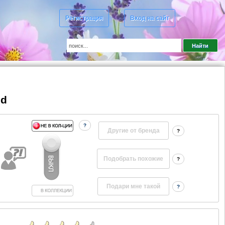
Регистрация
Вход на сайт
ed
?
Другие от бренда
?
?
?