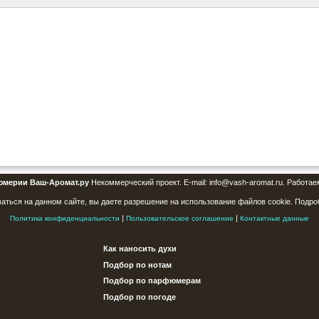
юмерии Ваш-Аромат.ру
Некоммерческий проект. E-mail: info@vash-aromat.ru. Работае
аться на данном сайте, вы даете разрешение на использование файлов cookie. Подро
|
|
Политика конфиденциальности
Пользовательское соглашение
Контактные данные
Как наносить духи
Подбор по нотам
Подбор по парфюмерам
Подбор по погоде