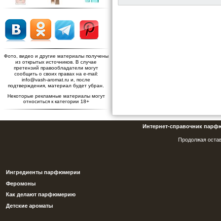
Фото, видео и другие материалы получены
из открытых источников. В случае
претензий правообладатели могут
сообщить о своих правах на e-mail:
info@vash-aromat.ru и, после
подтверждения, материал будет убран.
Некоторые рекламные материалы могут
относиться к категории 18+
Интернет-справочник парф
Продолжая остав
Ингредиенты парфюмерии
Феромоны
Как делают парфюмерию
Детские ароматы