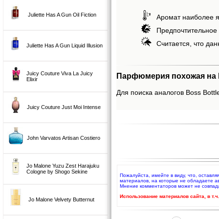
Juliette Has A Gun Oil Fiction
Аромат наиболее я
Предпочтительное 
Считается, что дан
Juliette Has A Gun Liquid Illusion
Juicy Couture Viva La Juicy
Парфюмерия похожая на B
Elixir
Для поиска аналогов Boss Bottle
Juicy Couture Just Moi Intense
John Varvatos Artisan Costiero
Jo Malone Yuzu Zest Harajuku
Cologne by Shogo Sekine
Пожалуйста, имейте в виду, что, оставл
материалов, на которые не обладаете а
Мнение комментаторов может не совпад
Использование материалов сайта, в т.
Jo Malone Velvety Butternut