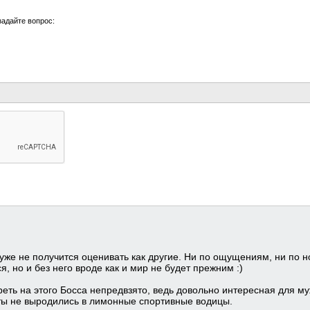
задайте вопрос:
же не получится оценивать как другие. Ни по ощущениям, ни по нот
я, но и без него вроде как и мир не будет прежним :)
реть на этого Босса непредвзято, ведь довольно интересная для м
ты не выродились в лимонные спортивные водицы.