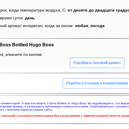
рок, когда температура воздуха, С:
от десяти до двадцати граду
время суток:
день
ный аромат интересен, когда за окном:
любая_погода
oss Bottled Hugo Boss
d, кликните по кнопке:
Подобрать похожий аромат
Перейти к отзывам и комментариям
яя комментарий, отзыв или вопрос о Boss Bottled от Hugo Boss, вы подтверждаете, что вы
вторским правом, и разрешаете публикацию написанного вами. Опубликованное становитс
ать с мнением Администрации сайта.
ч. описаний, отзывов и комментариев без согласования с Администрацией проекта запр