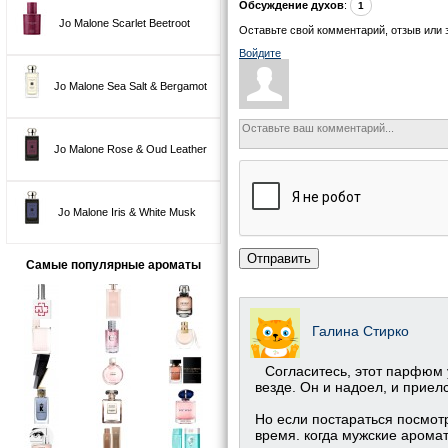
Обсуждение духов
:
1
Jo Malone Scarlet Beetroot
Оставьте свой комментарий, отзыв или 
Войдите
Jo Malone Sea Salt & Bergamot
Jo Malone Rose & Oud Leather
Jo Malone Iris & White Musk
Отправить
Самые популярные ароматы
Галина Стирко
Согласитесь, этот парфюм у
везде. Он и надоел, и приелс
Но если постараться посмот
время. когда мужские арома