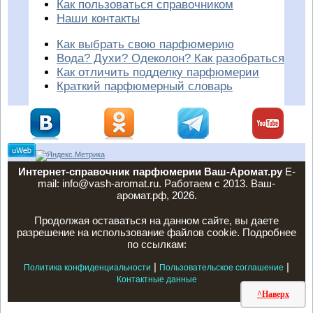
Как пользоваться справочником
Наши контакты
Как выбрать свою парфюмерию
Вода? Духи? Одеколон? Как разобраться
Как отличить подделку парфюмерии
Краткий парфюмерный словарь
Интернет-справочник парфюмерии Ваш-Аромат.ру
E-
mail: info@vash-aromat.ru. Работаем с 2013. Ваш-
аромат.рф, 2026.
Продолжая оставаться на данном сайте, вы даете
разрешение на использование файлов cookie. Подробнее
по ссылкам:
|
|
Политика конфиденциальности
Пользовательское соглашение
Контактные данные
^Наверх