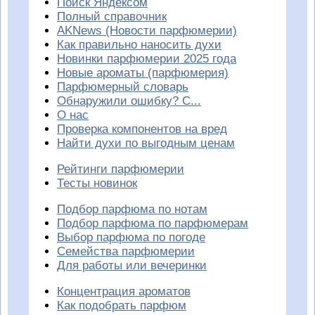
Поиск Яндексом
Полный справочник
AKNews (Новости парфюмерии)
Как правильно наносить духи
Новинки парфюмерии 2025 года
Новые ароматы (парфюмерия)
Парфюмерный словарь
Обнаружили ошибку? С...
О нас
Проверка компонентов на вред
Найти духи по выгодным ценам
Рейтинги парфюмерии
Тесты новинок
Подбор парфюма по нотам
Подбор парфюма по парфюмерам
Выбор парфюма по погоде
Семейства парфюмерии
Для работы или вечеринки
Концентрация ароматов
Как подобрать парфюм