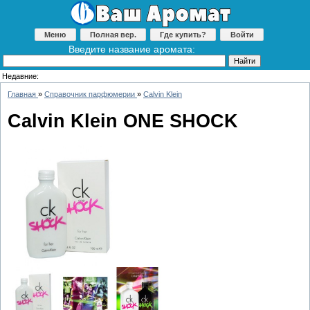
Меню
Полная вер.
Где купить?
Войти
Введите название аромата:
Недавние:
Главная
»
Справочник парфюмерии
»
Calvin Klein
Calvin Klein ONE SHOCK